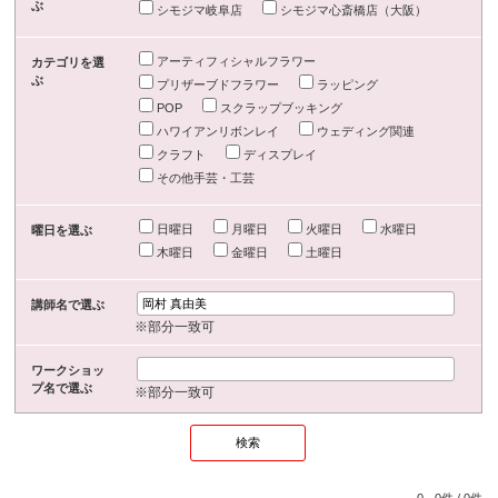
ぶ
シモジマ岐阜店
シモジマ心斎橋店（大阪）
アーティフィシャルフラワー
カテゴリを選
ぶ
プリザーブドフラワー
ラッピング
POP
スクラップブッキング
ハワイアンリボンレイ
ウェディング関連
クラフト
ディスプレイ
その他手芸・工芸
日曜日
月曜日
火曜日
水曜日
曜日を選ぶ
木曜日
金曜日
土曜日
講師名で選ぶ
※部分一致可
ワークショッ
プ名で選ぶ
※部分一致可