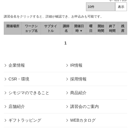
0
-
0
件 /
0
件
講習会名をクリックすると、詳細が確認でき、お申込みも可能です。
開催場所
ワークシ
サブタイ
講師
開催日
曜
開始
終了
残
ョップ名
トル
名
時 ▼
日
時間
時間
席
1
企業情報
IR情報
CSR・環境
採用情報
シモジマのできること
商品紹介
店舗紹介
講習会のご案内
ギフトラッピング
WEBカタログ