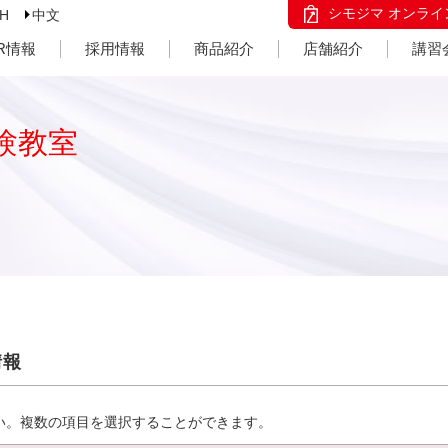
シモジマ オンライ
SH
中文
IR情報
採用情報
商品紹介
店舗紹介
講習
験教室
情報
い。複数の項目を選択することができます。