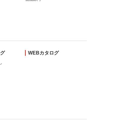
ング
WEBカタログ
し