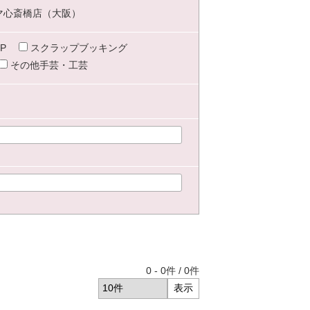
マ心斎橋店（大阪）
P
スクラップブッキング
その他手芸・工芸
0
-
0
件 /
0
件