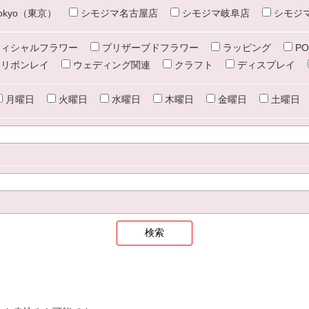
e tokyo（東京）
シモジマ名古屋店
シモジマ岐阜店
シモジ
ィシャルフラワー
プリザーブドフラワー
ラッピング
PO
リボンレイ
ウェディング関連
クラフト
ディスプレイ
月曜日
火曜日
水曜日
木曜日
金曜日
土曜日