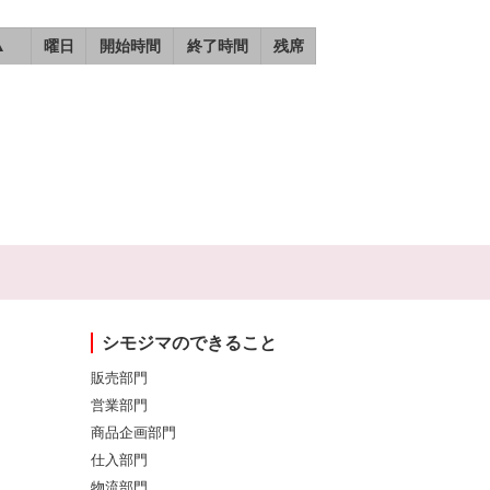
▲
曜日
開始時間
終了時間
残席
シモジマのできること
販売部門
営業部門
商品企画部門
仕入部門
物流部門