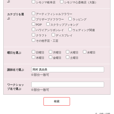
ぶ
シモジマ岐阜店
シモジマ心斎橋店（大阪）
アーティフィシャルフラワー
カテゴリを選
ぶ
プリザーブドフラワー
ラッピング
POP
スクラップブッキング
ハワイアンリボンレイ
ウェディング関連
クラフト
ディスプレイ
その他手芸・工芸
日曜日
月曜日
火曜日
水曜日
曜日を選ぶ
木曜日
金曜日
土曜日
講師名で選ぶ
※部分一致可
ワークショッ
プ名で選ぶ
※部分一致可