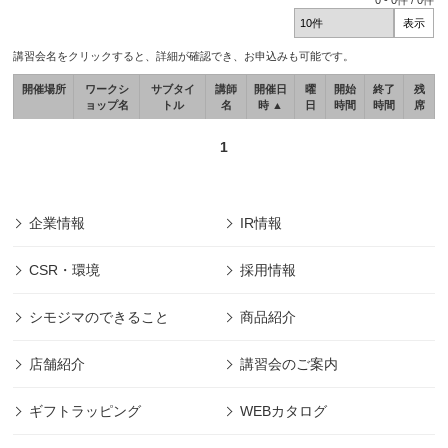
0
-
0
件 /
0
件
講習会名をクリックすると、詳細が確認でき、お申込みも可能です。
開催場所
ワークシ
サブタイ
講師
開催日
曜
開始
終了
残
ョップ名
トル
名
時 ▲
日
時間
時間
席
1
企業情報
IR情報
CSR・環境
採用情報
シモジマのできること
商品紹介
店舗紹介
講習会のご案内
ギフトラッピング
WEBカタログ