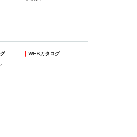
ング
WEBカタログ
し