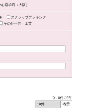
マ心斎橋店（大阪）
P
スクラップブッキング
その他手芸・工芸
0
-
0
件 /
0
件