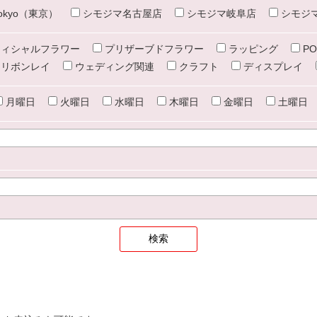
e tokyo（東京）
シモジマ名古屋店
シモジマ岐阜店
シモジ
ィシャルフラワー
プリザーブドフラワー
ラッピング
PO
リボンレイ
ウェディング関連
クラフト
ディスプレイ
月曜日
火曜日
水曜日
木曜日
金曜日
土曜日