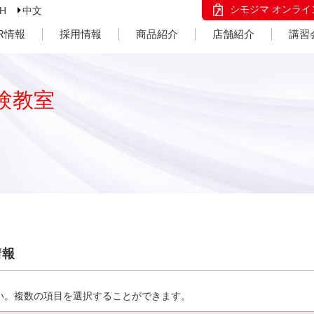
シモジマ オンライ
SH
中文
IR情報
採用情報
商品紹介
店舗紹介
講習
験教室
情報
い。複数の項目を選択することができます。