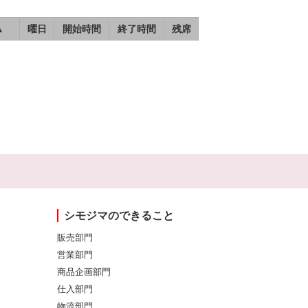
▲
曜日
開始時間
終了時間
残席
シモジマのできること
販売部門
営業部門
商品企画部門
仕入部門
物流部門