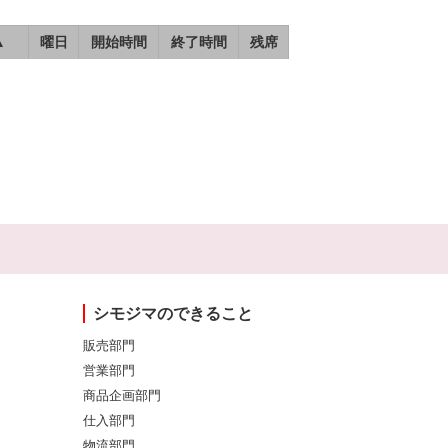
▲
曜日
開始時間
終了時間
残席
シモジマのできること
販売部門
営業部門
商品企画部門
仕入部門
物流部門