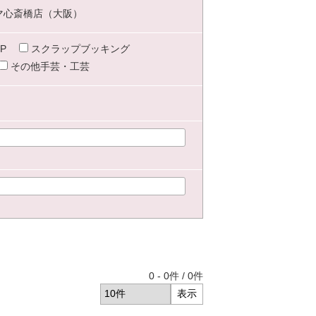
マ心斎橋店（大阪）
P
スクラップブッキング
その他手芸・工芸
0
-
0
件 /
0
件