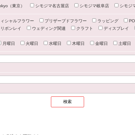
e tokyo（東京）
シモジマ名古屋店
シモジマ岐阜店
シモジ
ィシャルフラワー
プリザーブドフラワー
ラッピング
PO
リボンレイ
ウェディング関連
クラフト
ディスプレイ
月曜日
火曜日
水曜日
木曜日
金曜日
土曜日