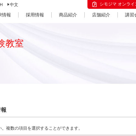
シモジマ オンライ
SH
中文
IR情報
採用情報
商品紹介
店舗紹介
講習
験教室
情報
い。複数の項目を選択することができます。