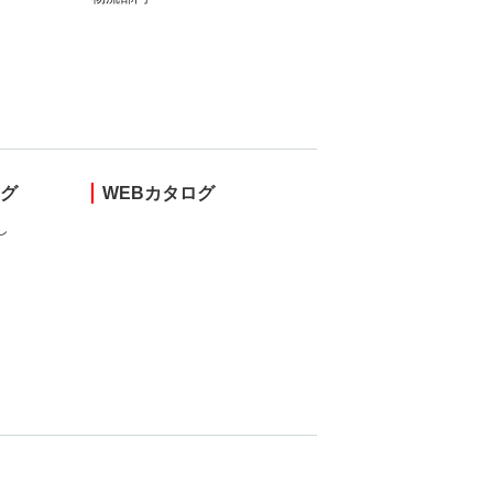
ング
WEBカタログ
し