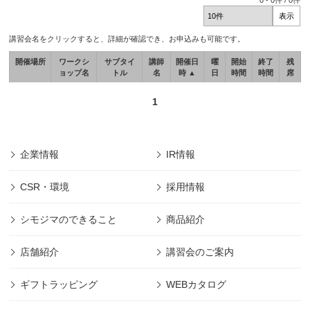
0
-
0
件 /
0
件
講習会名をクリックすると、詳細が確認でき、お申込みも可能です。
開催場所
ワークシ
サブタイ
講師
開催日
曜
開始
終了
残
ョップ名
トル
名
時 ▲
日
時間
時間
席
1
企業情報
IR情報
CSR・環境
採用情報
シモジマのできること
商品紹介
店舗紹介
講習会のご案内
ギフトラッピング
WEBカタログ