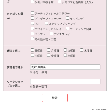
ぶ
シモジマ岐阜店
シモジマ心斎橋店（大阪）
アーティフィシャルフラワー
カテゴリを選
ぶ
プリザーブドフラワー
ラッピング
POP
スクラップブッキング
ハワイアンリボンレイ
ウェディング関連
クラフト
ディスプレイ
その他手芸・工芸
日曜日
月曜日
火曜日
水曜日
曜日を選ぶ
木曜日
金曜日
土曜日
講師名で選ぶ
※部分一致可
ワークショッ
プ名で選ぶ
※部分一致可