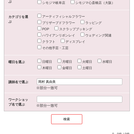
ぶ
シモジマ岐阜店
シモジマ心斎橋店（大阪）
アーティフィシャルフラワー
カテゴリを選
ぶ
プリザーブドフラワー
ラッピング
POP
スクラップブッキング
ハワイアンリボンレイ
ウェディング関連
クラフト
ディスプレイ
その他手芸・工芸
日曜日
月曜日
火曜日
水曜日
曜日を選ぶ
木曜日
金曜日
土曜日
講師名で選ぶ
※部分一致可
ワークショッ
プ名で選ぶ
※部分一致可