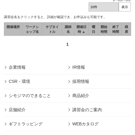
0
-
0
件 /
0
件
講習会名をクリックすると、詳細が確認でき、お申込みも可能です。
開催場所
ワークシ
サブタイ
講師
開催日
曜
開始
終了
残
ョップ名
トル
名
時 ▲
日
時間
時間
席
1
企業情報
IR情報
CSR・環境
採用情報
シモジマのできること
商品紹介
店舗紹介
講習会のご案内
ギフトラッピング
WEBカタログ