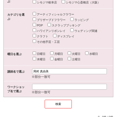
ぶ
シモジマ岐阜店
シモジマ心斎橋店（大阪）
アーティフィシャルフラワー
カテゴリを選
ぶ
プリザーブドフラワー
ラッピング
POP
スクラップブッキング
ハワイアンリボンレイ
ウェディング関連
クラフト
ディスプレイ
その他手芸・工芸
日曜日
月曜日
火曜日
水曜日
曜日を選ぶ
木曜日
金曜日
土曜日
講師名で選ぶ
※部分一致可
ワークショッ
プ名で選ぶ
※部分一致可