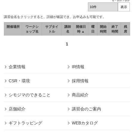
0
-
0
件 /
0
件
講習会名をクリックすると、詳細が確認でき、お申込みも可能です。
開催場所
ワークシ
サブタイ
講師
開催日
曜
開始
終了
残
ョップ名
トル
名
時 ▲
日
時間
時間
席
1
企業情報
IR情報
CSR・環境
採用情報
シモジマのできること
商品紹介
店舗紹介
講習会のご案内
ギフトラッピング
WEBカタログ