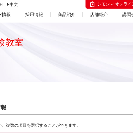
シモジマ オンライ
SH
中文
IR情報
採用情報
商品紹介
店舗紹介
講習
験教室
情報
い。複数の項目を選択することができます。