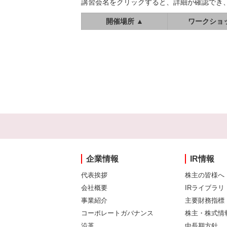
講習会名をクリックすると、詳細が確認でき
開催場所 ▲
ワークショ
企業情報
IR情報
代表挨拶
株主の皆様へ
会社概要
IRライブラリ
事業紹介
主要財務指標
コーポレートガバナンス
株主・株式情
沿革
中長期方針