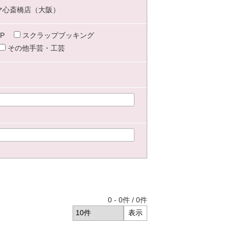
マ心斎橋店（大阪）
P
スクラップブッキング
その他手芸・工芸
0
-
0
件 /
0
件