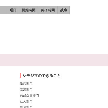
曜日
開始時間
終了時間
残席
シモジマのできること
販売部門
営業部門
商品企画部門
仕入部門
物流部門