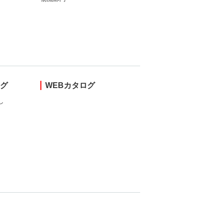
ング
WEBカタログ
し