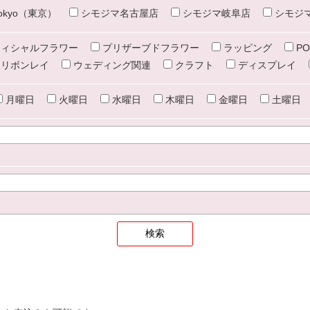
e tokyo（東京）
シモジマ名古屋店
シモジマ岐阜店
シモジ
ィシャルフラワー
プリザーブドフラワー
ラッピング
PO
リボンレイ
ウェディング関連
クラフト
ディスプレイ
月曜日
火曜日
水曜日
木曜日
金曜日
土曜日