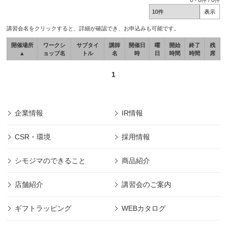
0
-
0
件 /
0
件
講習会名をクリックすると、詳細が確認でき、お申込みも可能です。
開催場所
ワークシ
サブタイ
講師
開催日
曜
開始
終了
残
▲
ョップ名
トル
名
時
日
時間
時間
席
1
企業情報
IR情報
CSR・環境
採用情報
シモジマのできること
商品紹介
店舗紹介
講習会のご案内
ギフトラッピング
WEBカタログ