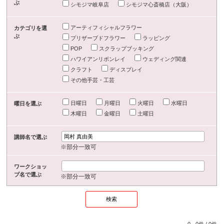
ぶ
シモジマ岐阜店
シモジマ心斎橋店（大阪）
アーティフィシャルフラワー
カテゴリを選
ぶ
プリザーブドフラワー
ラッピング
POP
スクラップブッキング
ハワイアンリボンレイ
ウェディング関連
クラフト
ディスプレイ
その他手芸・工芸
日曜日
月曜日
火曜日
水曜日
曜日を選ぶ
木曜日
金曜日
土曜日
講師名で選ぶ
※部分一致可
ワークショッ
プ名で選ぶ
※部分一致可