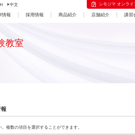
シモジマ オンライ
SH
中文
IR情報
採用情報
商品紹介
店舗紹介
講習
験教室
情報
い。複数の項目を選択することができます。