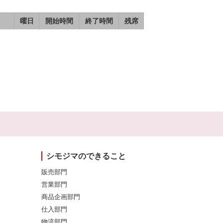
曜日
開始時間
終了時間
残席
シモジマのできること
販売部門
営業部門
商品企画部門
仕入部門
物流部門