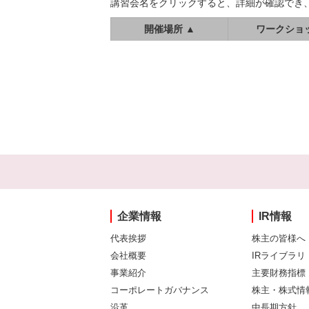
講習会名をクリックすると、詳細が確認でき
開催場所 ▲
ワークショ
企業情報
IR情報
代表挨拶
株主の皆様へ
会社概要
IRライブラリ
事業紹介
主要財務指標
コーポレートガバナンス
株主・株式情
沿革
中長期方針