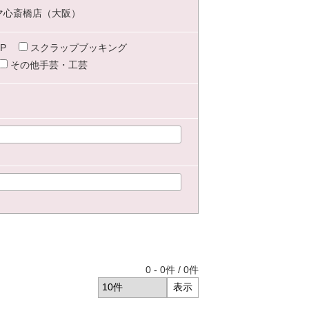
マ心斎橋店（大阪）
P
スクラップブッキング
その他手芸・工芸
0
-
0
件 /
0
件