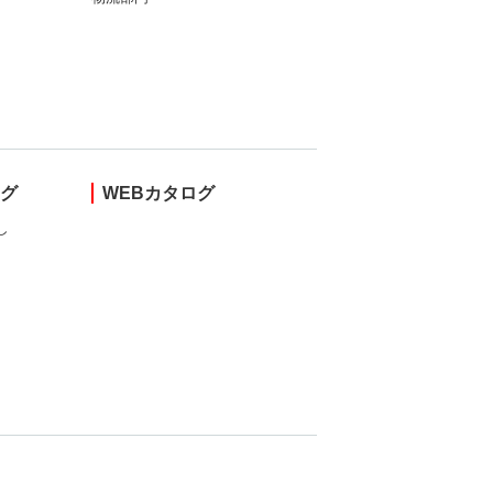
ング
WEBカタログ
し