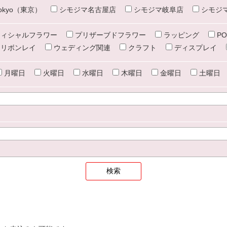
e tokyo（東京）
シモジマ名古屋店
シモジマ岐阜店
シモジ
ィシャルフラワー
プリザーブドフラワー
ラッピング
PO
リボンレイ
ウェディング関連
クラフト
ディスプレイ
月曜日
火曜日
水曜日
木曜日
金曜日
土曜日