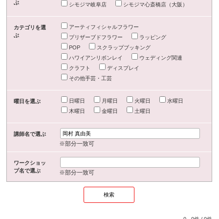
ぶ
シモジマ岐阜店
シモジマ心斎橋店（大阪）
アーティフィシャルフラワー
カテゴリを選
ぶ
プリザーブドフラワー
ラッピング
POP
スクラップブッキング
ハワイアンリボンレイ
ウェディング関連
クラフト
ディスプレイ
その他手芸・工芸
日曜日
月曜日
火曜日
水曜日
曜日を選ぶ
木曜日
金曜日
土曜日
講師名で選ぶ
※部分一致可
ワークショッ
プ名で選ぶ
※部分一致可