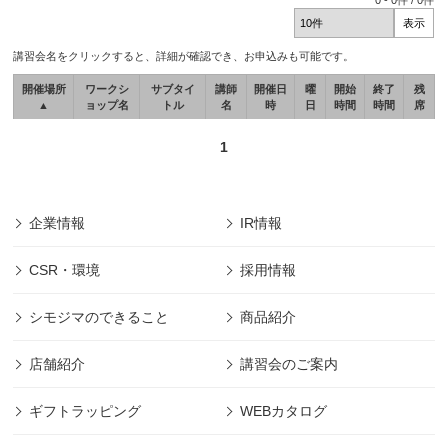
0
-
0
件 /
0
件
講習会名をクリックすると、詳細が確認でき、お申込みも可能です。
開催場所
ワークシ
サブタイ
講師
開催日
曜
開始
終了
残
▲
ョップ名
トル
名
時
日
時間
時間
席
1
企業情報
IR情報
CSR・環境
採用情報
シモジマのできること
商品紹介
店舗紹介
講習会のご案内
ギフトラッピング
WEBカタログ