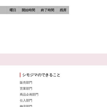
曜日
開始時間
終了時間
残席
シモジマのできること
販売部門
営業部門
商品企画部門
仕入部門
物流部門