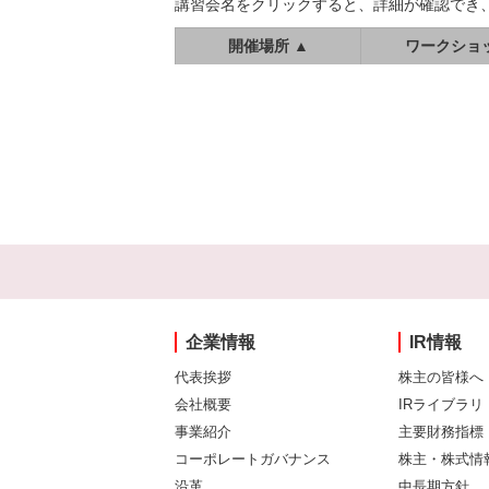
講習会名をクリックすると、詳細が確認でき
開催場所 ▲
ワークショ
企業情報
IR情報
代表挨拶
株主の皆様へ
会社概要
IRライブラリ
事業紹介
主要財務指標
コーポレートガバナンス
株主・株式情
沿革
中長期方針