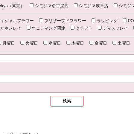
e tokyo（東京）
シモジマ名古屋店
シモジマ岐阜店
シモジ
ィシャルフラワー
プリザーブドフラワー
ラッピング
PO
リボンレイ
ウェディング関連
クラフト
ディスプレイ
月曜日
火曜日
水曜日
木曜日
金曜日
土曜日