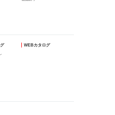
ング
WEBカタログ
し