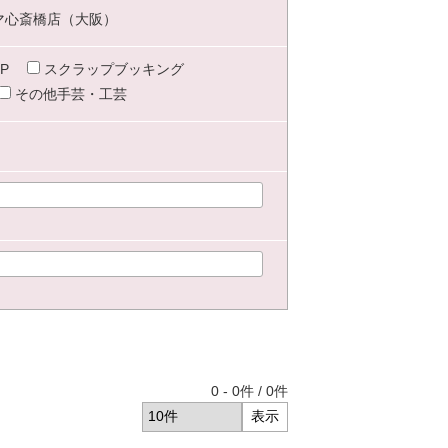
マ心斎橋店（大阪）
P
スクラップブッキング
その他手芸・工芸
0
-
0
件 /
0
件