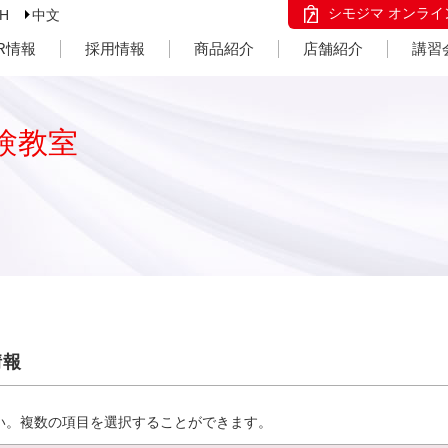
シモジマ オンライ
SH
中文
IR情報
採用情報
商品紹介
店舗紹介
講習
験教室
情報
い。複数の項目を選択することができます。