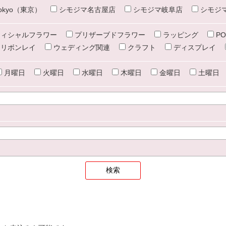
e tokyo（東京）
シモジマ名古屋店
シモジマ岐阜店
シモジ
ィシャルフラワー
プリザーブドフラワー
ラッピング
PO
リボンレイ
ウェディング関連
クラフト
ディスプレイ
月曜日
火曜日
水曜日
木曜日
金曜日
土曜日