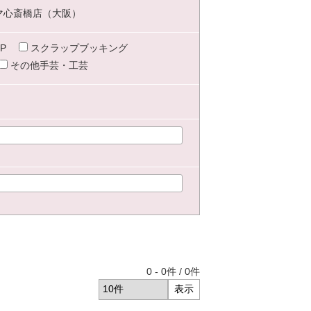
マ心斎橋店（大阪）
P
スクラップブッキング
その他手芸・工芸
0
-
0
件 /
0
件