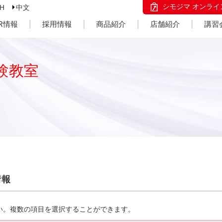
シモジマ オンライ
SH
中文
IR情報
採用情報
商品紹介
店舗紹介
講習
験教室
情報
い。複数の項目を選択することができます。