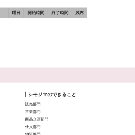
曜日
開始時間
終了時間
残席
シモジマのできること
販売部門
営業部門
商品企画部門
仕入部門
物流部門