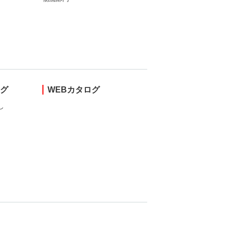
ング
WEBカタログ
し