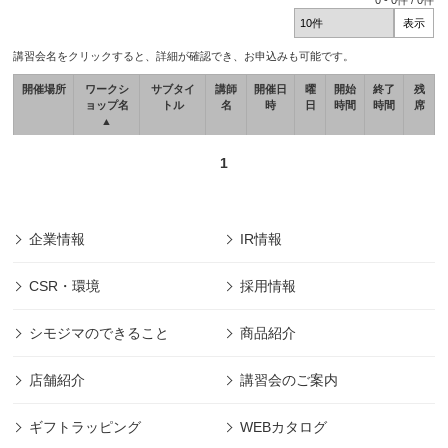
0
-
0
件 /
0
件
講習会名をクリックすると、詳細が確認でき、お申込みも可能です。
開催場所
ワークシ
サブタイ
講師
開催日
曜
開始
終了
残
ョップ名
トル
名
時
日
時間
時間
席
▲
1
企業情報
IR情報
CSR・環境
採用情報
シモジマのできること
商品紹介
店舗紹介
講習会のご案内
ギフトラッピング
WEBカタログ