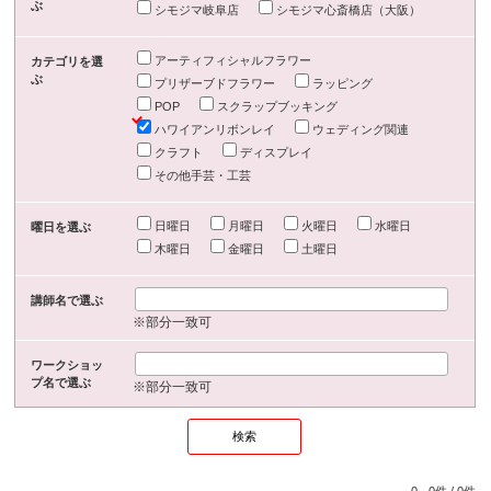
ぶ
シモジマ岐阜店
シモジマ心斎橋店（大阪）
アーティフィシャルフラワー
カテゴリを選
ぶ
プリザーブドフラワー
ラッピング
POP
スクラップブッキング
ハワイアンリボンレイ
ウェディング関連
クラフト
ディスプレイ
その他手芸・工芸
日曜日
月曜日
火曜日
水曜日
曜日を選ぶ
木曜日
金曜日
土曜日
講師名で選ぶ
※部分一致可
ワークショッ
プ名で選ぶ
※部分一致可