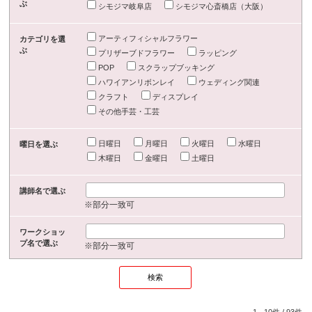
ぶ
シモジマ岐阜店
シモジマ心斎橋店（大阪）
アーティフィシャルフラワー
カテゴリを選
ぶ
プリザーブドフラワー
ラッピング
POP
スクラップブッキング
ハワイアンリボンレイ
ウェディング関連
クラフト
ディスプレイ
その他手芸・工芸
日曜日
月曜日
火曜日
水曜日
曜日を選ぶ
木曜日
金曜日
土曜日
講師名で選ぶ
※部分一致可
ワークショッ
プ名で選ぶ
※部分一致可