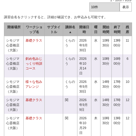
1
-
10
件 /
93
件
講習会名をクリックすると、詳細が確認でき、お申込みも可能です。
開催場所
ワークショ
サブタイ
講師名
開催日
曜
開始
終了
残
ップ名
トル
▲
時
日
時間
時間
席
シモジマ
基礎クラス
くらの
2026
水
10時
13時
11
心斎橋店
う
年9月
30分
00分
（大阪）
30日
シモジマ
斜め包みじ
くらの
2026
水
10時
16時
6
心斎橋店
っくり特訓
う
年10
30分
00分
（大阪）
コース
月14
日
シモジマ
様々な包み
くらの
2026
水
14時
17時
10
心斎橋店
アレンジ
う
年9月
30分
00分
（大阪）
30日
シモジマ
基礎クラス
関
2026
水
14時
17時
12
心斎橋店
年9月
30分
00分
（大阪）
9日
シモジマ
基礎クラス
関
2026
木
10時
13時
12
心斎橋店
年10
30分
00分
（大阪）
月29
日