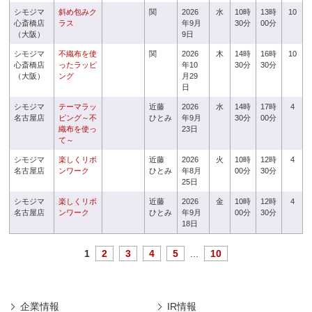
シモジマ
斜め包みク
関
2026
水
10時
13時
10
心斎橋店
ラス
年9月
30分
00分
（大阪）
9日
シモジマ
不織布を使
関
2026
木
14時
16時
10
心斎橋店
ったラッピ
年10
30分
30分
（大阪）
ング
月29
日
シモジマ
テーマラッ
近藤
2026
水
14時
17時
4
名古屋店
ピング～不
ひとみ
年9月
30分
00分
織布を使っ
23日
て～
シモジマ
楽しくリボ
近藤
2026
火
10時
12時
4
名古屋店
ンワーク
ひとみ
年8月
00分
30分
25日
シモジマ
楽しくリボ
近藤
2026
金
10時
12時
4
名古屋店
ンワーク
ひとみ
年9月
00分
30分
18日
1
2
3
4
5
...
10
企業情報
IR情報