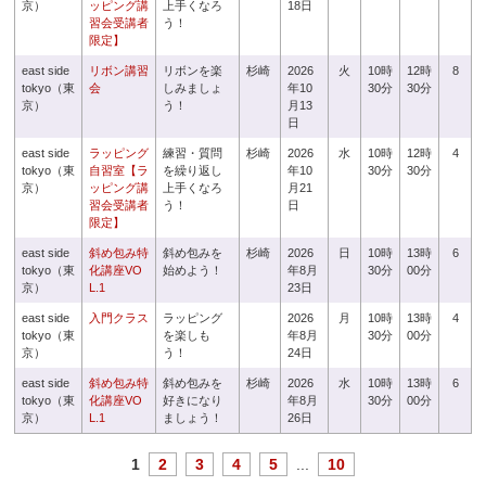
京）
ッピング講
上手くなろ
18日
習会受講者
う！
限定】
east side
リボン講習
リボンを楽
杉崎
2026
火
10時
12時
8
tokyo（東
会
しみましょ
年10
30分
30分
京）
う！
月13
日
east side
ラッピング
練習・質問
杉崎
2026
水
10時
12時
4
tokyo（東
自習室【ラ
を繰り返し
年10
30分
30分
京）
ッピング講
上手くなろ
月21
習会受講者
う！
日
限定】
east side
斜め包み特
斜め包みを
杉崎
2026
日
10時
13時
6
tokyo（東
化講座VO
始めよう！
年8月
30分
00分
京）
L.1
23日
east side
入門クラス
ラッピング
2026
月
10時
13時
4
tokyo（東
を楽しも
年8月
30分
00分
京）
う！
24日
east side
斜め包み特
斜め包みを
杉崎
2026
水
10時
13時
6
tokyo（東
化講座VO
好きになり
年8月
30分
00分
京）
L.1
ましょう！
26日
1
2
3
4
5
...
10