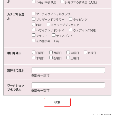
ぶ
シモジマ岐阜店
シモジマ心斎橋店（大阪）
アーティフィシャルフラワー
カテゴリを選
ぶ
プリザーブドフラワー
ラッピング
POP
スクラップブッキング
ハワイアンリボンレイ
ウェディング関連
クラフト
ディスプレイ
その他手芸・工芸
日曜日
月曜日
火曜日
水曜日
曜日を選ぶ
木曜日
金曜日
土曜日
講師名で選ぶ
※部分一致可
ワークショッ
プ名で選ぶ
※部分一致可