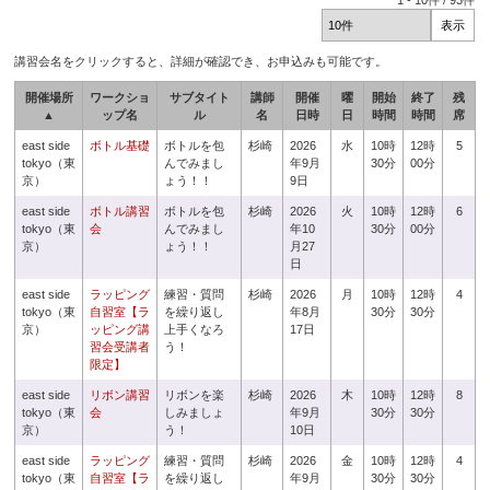
1
-
10
件 /
93
件
講習会名をクリックすると、詳細が確認でき、お申込みも可能です。
開催場所
ワークショ
サブタイト
講師
開催
曜
開始
終了
残
▲
ップ名
ル
名
日時
日
時間
時間
席
east side
ボトル基礎
ボトルを包
杉崎
2026
水
10時
12時
5
tokyo（東
んでみまし
年9月
30分
00分
京）
ょう！！
9日
east side
ボトル講習
ボトルを包
杉崎
2026
火
10時
12時
6
tokyo（東
会
んでみまし
年10
30分
00分
京）
ょう！！
月27
日
east side
ラッピング
練習・質問
杉崎
2026
月
10時
12時
4
tokyo（東
自習室【ラ
を繰り返し
年8月
30分
30分
京）
ッピング講
上手くなろ
17日
習会受講者
う！
限定】
east side
リボン講習
リボンを楽
杉崎
2026
木
10時
12時
8
tokyo（東
会
しみましょ
年9月
30分
30分
京）
う！
10日
east side
ラッピング
練習・質問
杉崎
2026
金
10時
12時
4
tokyo（東
自習室【ラ
を繰り返し
年9月
30分
30分