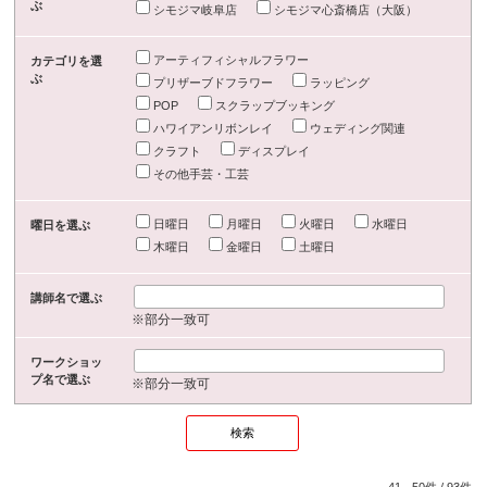
ぶ
シモジマ岐阜店
シモジマ心斎橋店（大阪）
アーティフィシャルフラワー
カテゴリを選
ぶ
プリザーブドフラワー
ラッピング
POP
スクラップブッキング
ハワイアンリボンレイ
ウェディング関連
クラフト
ディスプレイ
その他手芸・工芸
日曜日
月曜日
火曜日
水曜日
曜日を選ぶ
木曜日
金曜日
土曜日
講師名で選ぶ
※部分一致可
ワークショッ
プ名で選ぶ
※部分一致可