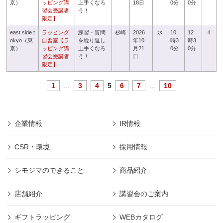
京）
ッピング講
上手くなろ
18日
0分
0分
習会受講者
う！
限定】
east side t
ラッピング
練習・質問
杉崎
2026
水
10
12
4
okyo（東
自習室【ラ
を繰り返し
年10
時3
時3
京）
ッピング講
上手くなろ
月21
0分
0分
習会受講者
う！
日
限定】
1
...
3
4
5
6
7
...
10
企業情報
IR情報
CSR・環境
採用情報
シモジマのできること
商品紹介
店舗紹介
講習会のご案内
ギフトラッピング
WEBカタログ