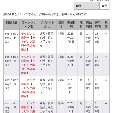
41
-
50
件 /
93
件
講習会名をクリックすると、詳細が確認でき、お申込みも可能です。
開催場所
ワークショ
サブタイト
講師
開催日
曜
開始
終了
残
ップ名
ル ▲
名
時
日
時間
時間
席
east side t
ラッピング
練習・質問
杉崎
2026
日
14
16
4
okyo（東
自習室【ラ
を繰り返し
年10
時0
時0
京）
ッピング講
上手くなろ
月4日
0分
0分
習会受講者
う！
限定】
east side t
ラッピング
練習・質問
杉崎
2026
火
14
16
4
okyo（東
自習室【ラ
を繰り返し
年9月
時0
時0
京）
ッピング講
上手くなろ
29日
0分
0分
習会受講者
う！
限定】
east side t
ラッピング
練習・質問
杉崎
2026
月
14
16
4
okyo（東
自習室【ラ
を繰り返し
年10
時0
時0
京）
ッピング講
上手くなろ
月26
0分
0分
習会受講者
う！
日
限定】
east side t
ラッピング
練習・質問
杉崎
2026
月
13
15
4
okyo（東
自習室【ラ
を繰り返し
年8月
時3
時3
京）
ッピング講
上手くなろ
17日
0分
0分