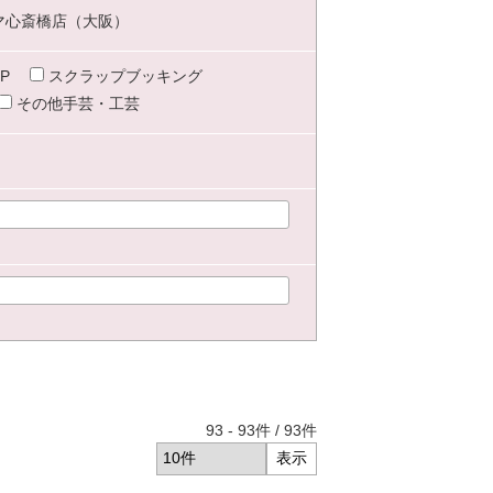
マ心斎橋店（大阪）
P
スクラップブッキング
その他手芸・工芸
93
-
93
件 /
93
件