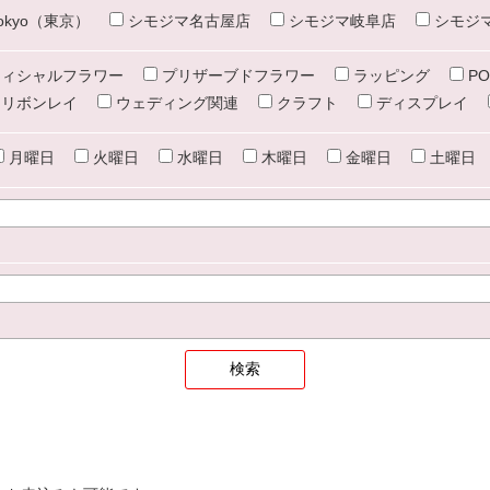
e tokyo（東京）
シモジマ名古屋店
シモジマ岐阜店
シモジ
ィシャルフラワー
プリザーブドフラワー
ラッピング
PO
リボンレイ
ウェディング関連
クラフト
ディスプレイ
月曜日
火曜日
水曜日
木曜日
金曜日
土曜日