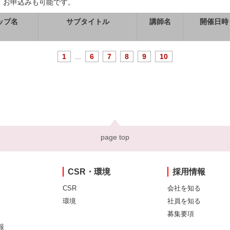
、お申込みも可能です。
ップ名
サブタイトル
講師名
開催日時
1
...
6
7
8
9
10
page top
CSR・環境
採用情報
CSR
会社を知る
環境
社員を知る
募集要項
報