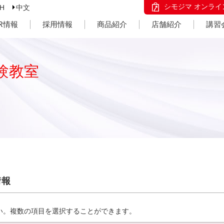
シモジマ オンライ
SH
中文
IR情報
採用情報
商品紹介
店舗紹介
講習
験教室
情報
い。複数の項目を選択することができます。