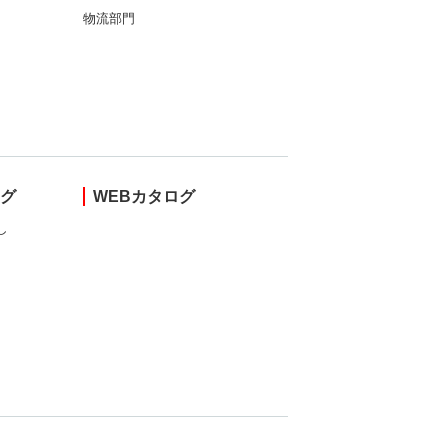
物流部門
ング
WEBカタログ
し