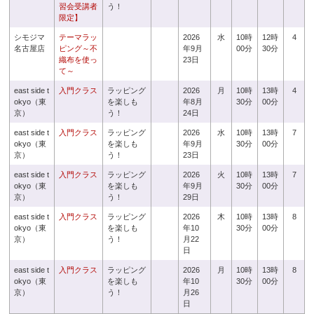
習会受講者
う！
限定】
シモジマ
テーマラッ
2026
水
10時
12時
4
名古屋店
ピング～不
年9月
00分
30分
織布を使っ
23日
て～
east side t
入門クラス
ラッピング
2026
月
10時
13時
4
okyo（東
を楽しも
年8月
30分
00分
京）
う！
24日
east side t
入門クラス
ラッピング
2026
水
10時
13時
7
okyo（東
を楽しも
年9月
30分
00分
京）
う！
23日
east side t
入門クラス
ラッピング
2026
火
10時
13時
7
okyo（東
を楽しも
年9月
30分
00分
京）
う！
29日
east side t
入門クラス
ラッピング
2026
木
10時
13時
8
okyo（東
を楽しも
年10
30分
00分
京）
う！
月22
日
east side t
入門クラス
ラッピング
2026
月
10時
13時
8
okyo（東
を楽しも
年10
30分
00分
京）
う！
月26
日