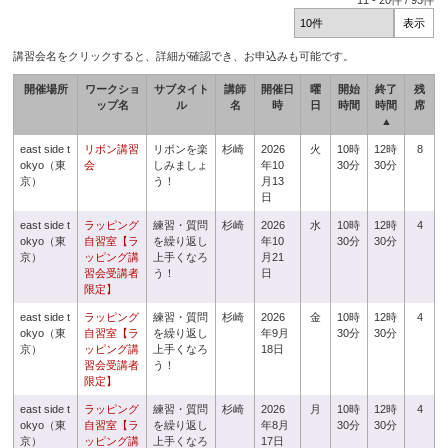
11
-
20
件 /
93
件
講習会名をクリックすると、詳細が確認でき、お申込みも可能です。
開催場所
ワークショ
サブタイト
講師
開催日
曜
開始
終了
残
ップ名
ル
名
時
日
時間
時間
席
▲
east side t
リボン講習
リボンを楽
杉崎
2026
火
10時
12時
8
okyo（東
会
しみましょ
年10
30分
30分
京）
う！
月13
日
east side t
ラッピング
練習・質問
杉崎
2026
水
10時
12時
4
okyo（東
自習室【ラ
を繰り返し
年10
30分
30分
京）
ッピング講
上手くなろ
月21
習会受講者
う！
日
限定】
east side t
ラッピング
練習・質問
杉崎
2026
金
10時
12時
4
okyo（東
自習室【ラ
を繰り返し
年9月
30分
30分
京）
ッピング講
上手くなろ
18日
習会受講者
う！
限定】
east side t
ラッピング
練習・質問
杉崎
2026
月
10時
12時
4
okyo（東
自習室【ラ
を繰り返し
年8月
30分
30分
京）
ッピング講
上手くなろ
17日