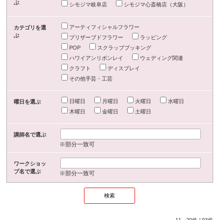
ぶ
シモジマ岐阜店
シモジマ心斎橋店（大阪）
アーティフィシャルフラワー
カテゴリを選
ぶ
プリザーブドフラワー
ラッピング
POP
スクラップブッキング
ハワイアンリボンレイ
ウェディング関連
クラフト
ディスプレイ
その他手芸・工芸
日曜日
月曜日
火曜日
水曜日
曜日を選ぶ
木曜日
金曜日
土曜日
講師名で選ぶ
※部分一致可
ワークショッ
プ名で選ぶ
※部分一致可