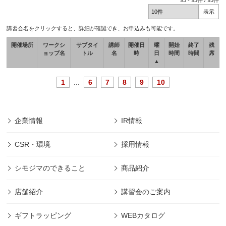
93
-
93
件 /
93
件
講習会名をクリックすると、詳細が確認でき、お申込みも可能です。
開催場所
ワークシ
サブタイ
講師
開催日
曜
開始
終了
残
ョップ名
トル
名
時
日
時間
時間
席
▲
1
...
6
7
8
9
10
企業情報
IR情報
CSR・環境
採用情報
シモジマのできること
商品紹介
店舗紹介
講習会のご案内
ギフトラッピング
WEBカタログ