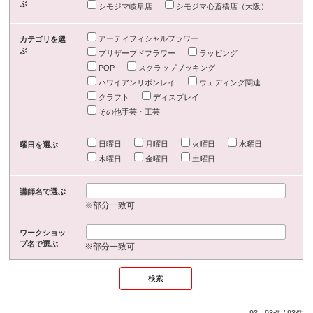
ぶ
シモジマ岐阜店
シモジマ心斎橋店（大阪）
アーティフィシャルフラワー
カテゴリを選
ぶ
プリザーブドフラワー
ラッピング
POP
スクラップブッキング
ハワイアンリボンレイ
ウェディング関連
クラフト
ディスプレイ
その他手芸・工芸
日曜日
月曜日
火曜日
水曜日
曜日を選ぶ
木曜日
金曜日
土曜日
講師名で選ぶ
※部分一致可
ワークショッ
プ名で選ぶ
※部分一致可