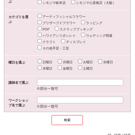
ぶ
シモジマ岐阜店
シモジマ心斎橋店（大阪）
アーティフィシャルフラワー
カテゴリを選
ぶ
プリザーブドフラワー
ラッピング
POP
スクラップブッキング
ハワイアンリボンレイ
ウェディング関連
クラフト
ディスプレイ
その他手芸・工芸
日曜日
月曜日
火曜日
水曜日
曜日を選ぶ
木曜日
金曜日
土曜日
講師名で選ぶ
※部分一致可
ワークショッ
プ名で選ぶ
※部分一致可