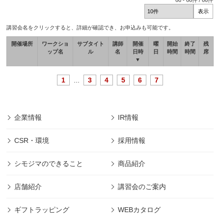
66
-
66
件 /
66
件
講習会名をクリックすると、詳細が確認でき、お申込みも可能です。
開催場所
ワークショ
サブタイト
講師
開催
曜
開始
終了
残
ップ名
ル
名
日時
日
時間
時間
席
▼
1
...
3
4
5
6
7
企業情報
IR情報
CSR・環境
採用情報
シモジマのできること
商品紹介
店舗紹介
講習会のご案内
ギフトラッピング
WEBカタログ