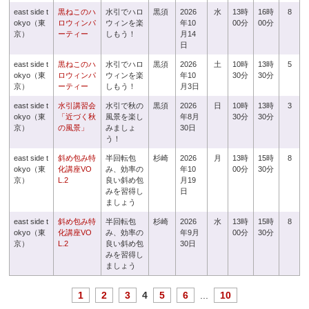
east side t
黒ねこのハ
水引でハロ
黒須
2026
水
13時
16時
8
okyo（東
ロウィンパ
ウィンを楽
年10
00分
00分
京）
ーティー
しもう！
月14
日
east side t
黒ねこのハ
水引でハロ
黒須
2026
土
10時
13時
5
okyo（東
ロウィンパ
ウィンを楽
年10
30分
30分
京）
ーティー
しもう！
月3日
east side t
水引講習会
水引で秋の
黒須
2026
日
10時
13時
3
okyo（東
「近づく秋
風景を楽し
年8月
30分
30分
京）
の風景」
みましょ
30日
う！
east side t
斜め包み特
半回転包
杉崎
2026
月
13時
15時
8
okyo（東
化講座VO
み、効率の
年10
00分
30分
京）
L.2
良い斜め包
月19
みを習得し
日
ましょう
east side t
斜め包み特
半回転包
杉崎
2026
水
13時
15時
8
okyo（東
化講座VO
み、効率の
年9月
00分
30分
京）
L.2
良い斜め包
30日
みを習得し
ましょう
1
2
3
4
5
6
...
10