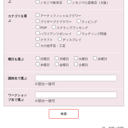
ぶ
シモジマ岐阜店
シモジマ心斎橋店（大阪）
アーティフィシャルフラワー
カテゴリを選
ぶ
プリザーブドフラワー
ラッピング
POP
スクラップブッキング
ハワイアンリボンレイ
ウェディング関連
クラフト
ディスプレイ
その他手芸・工芸
日曜日
月曜日
火曜日
水曜日
曜日を選ぶ
木曜日
金曜日
土曜日
講師名で選ぶ
※部分一致可
ワークショッ
プ名で選ぶ
※部分一致可