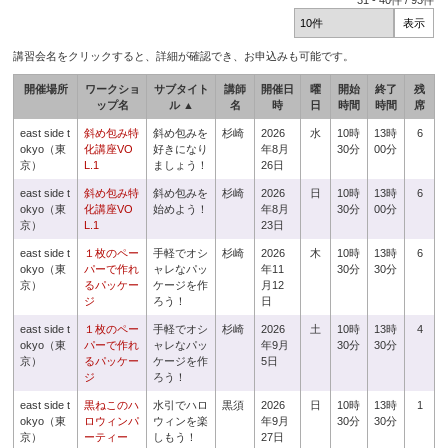
31
-
40
件 /
93
件
講習会名をクリックすると、詳細が確認でき、お申込みも可能です。
開催場所
ワークショ
サブタイト
講師
開催日
曜
開始
終了
残
ップ名
ル ▲
名
時
日
時間
時間
席
east side t
斜め包み特
斜め包みを
杉崎
2026
水
10時
13時
6
okyo（東
化講座VO
好きになり
年8月
30分
00分
京）
L.1
ましょう！
26日
east side t
斜め包み特
斜め包みを
杉崎
2026
日
10時
13時
6
okyo（東
化講座VO
始めよう！
年8月
30分
00分
京）
L.1
23日
east side t
１枚のペー
手軽でオシ
杉崎
2026
木
10時
13時
6
okyo（東
パーで作れ
ャレなパッ
年11
30分
30分
京）
るパッケー
ケージを作
月12
ジ
ろう！
日
east side t
１枚のペー
手軽でオシ
杉崎
2026
土
10時
13時
4
okyo（東
パーで作れ
ャレなパッ
年9月
30分
30分
京）
るパッケー
ケージを作
5日
ジ
ろう！
east side t
黒ねこのハ
水引でハロ
黒須
2026
日
10時
13時
1
okyo（東
ロウィンパ
ウィンを楽
年9月
30分
30分
京）
ーティー
しもう！
27日