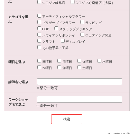
ぶ
シモジマ岐阜店
シモジマ心斎橋店（大阪）
アーティフィシャルフラワー
カテゴリを選
ぶ
プリザーブドフラワー
ラッピング
POP
スクラップブッキング
ハワイアンリボンレイ
ウェディング関連
クラフト
ディスプレイ
その他手芸・工芸
日曜日
月曜日
火曜日
水曜日
曜日を選ぶ
木曜日
金曜日
土曜日
講師名で選ぶ
※部分一致可
ワークショッ
プ名で選ぶ
※部分一致可