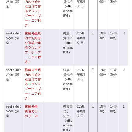
okyo（東
内のお好き
貴代子
年8月
00分
30分
京）
な造花で作
（offic
30日
るクラッチ
e hana
ブーケ（ブ
801）
ートニア付
き）
east side t
権藤先生店
権藤
2026
日
10時
14時
2
okyo（東
内のお好き
貴代子
年8月
30分
00分
京）
な造花で作
（offic
30日
るラウンド
e hana
ブーケ（ブ
801）
ートニア付
き）
east side t
権藤先生店
権藤
2026
日
14時
17時
2
okyo（東
内のお好き
貴代子
年8月
00分
30分
京）
な造花で作
（offic
30日
るラウンド
e hana
ブーケ（ブ
801）
ートニア付
き）
east side t
権藤先生
権藤貴
2026
日
10時
14時
1
okyo（東
黄色カラー
代子
年8月
30分
00分
京）
のリース
先生
30日
（offic
e hana
801）