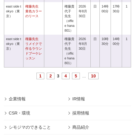
east side t
権藤先生
権藤貴
2026
日
14時
17時
1
okyo（東
黄色カラー
代子
年8月
00分
30分
京）
のリース
先生
30日
（offic
e hana
801）
east side t
権藤先生
権藤貴
2026
日
10時
14時
1
okyo（東
リメイクで
代子
年8月
30分
00分
京）
作るラウン
先生
30日
ドブーケレ
（offic
ッスン
e hana
801）
1
2
3
4
5
...
10
企業情報
IR情報
CSR・環境
採用情報
シモジマのできること
商品紹介