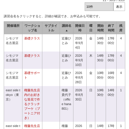
21
-
30
件 /
93
件
講習会名をクリックすると、詳細が確認でき、お申込みも可能です。
開催場所
ワークショ
サブタイ
講師名
開催日
曜
開始
終了
残
ップ名
トル
▲
時
日
時間
時間
席
シモジマ
基礎クラス
近藤ひ
2026
金
14時
17時
4
名古屋店
とみ
年9月
30分
00分
4日
シモジマ
基礎クラス
近藤ひ
2026
木
14時
17時
4
名古屋店
とみ
年9月
30分
00分
10日
シモジマ
基礎サポー
近藤ひ
2026
金
10時
16時
4
名古屋店
ト
とみ
年8月
00分
00分
28日
east side t
権藤先生店
権藤
2026
日
10時
14時
1
okyo（東
内のお好き
貴代子
年8月
30分
00分
京）
な造花で作
（offic
30日
るクラッチ
e hana
ブーケ（ブ
801）
ートニア付
き）
east side t
権藤先生店
権藤
2026
日
14時
17時
1