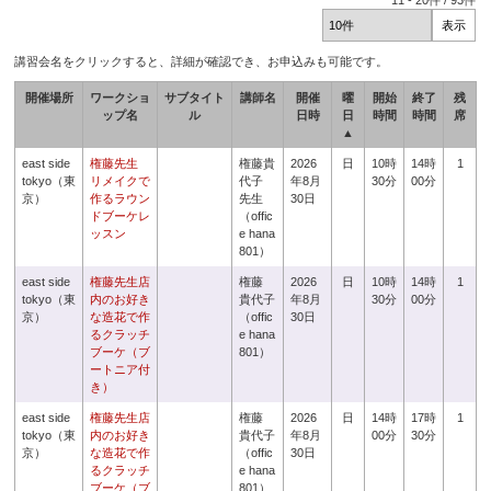
11
-
20
件 /
93
件
講習会名をクリックすると、詳細が確認でき、お申込みも可能です。
開催場所
ワークショ
サブタイト
講師名
開催
曜
開始
終了
残
ップ名
ル
日時
日
時間
時間
席
▲
east side
権藤先生
権藤貴
2026
日
10時
14時
1
tokyo（東
リメイクで
代子
年8月
30分
00分
京）
作るラウン
先生
30日
ドブーケレ
（offic
ッスン
e hana
801）
east side
権藤先生店
権藤
2026
日
10時
14時
1
tokyo（東
内のお好き
貴代子
年8月
30分
00分
京）
な造花で作
（offic
30日
るクラッチ
e hana
ブーケ（ブ
801）
ートニア付
き）
east side
権藤先生店
権藤
2026
日
14時
17時
1
tokyo（東
内のお好き
貴代子
年8月
00分
30分
京）
な造花で作
（offic
30日
るクラッチ
e hana
ブーケ（ブ
801）