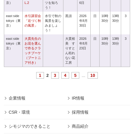
京）
L.2
ツを知ろ
6日
う！
east side
水引講習会
水引で秋の
黒須
2026
日
10時
13時
3
tokyo（東
「近づく秋
風景を楽し
年8月
30分
30分
京）
の風景」
みましょ
30日
う！
east side
大貫先生の
大貫裕
2026
日
10時
13時
3
tokyo（東
お花を選ん
美 す
年8月
30分
30分
京）
で作るクラ
りすと
23日
ッチブーケ
ん枯れ
（ブートニ
ない花
ア付き）
工房
1
2
3
4
5
...
10
企業情報
IR情報
CSR・環境
採用情報
シモジマのできること
商品紹介