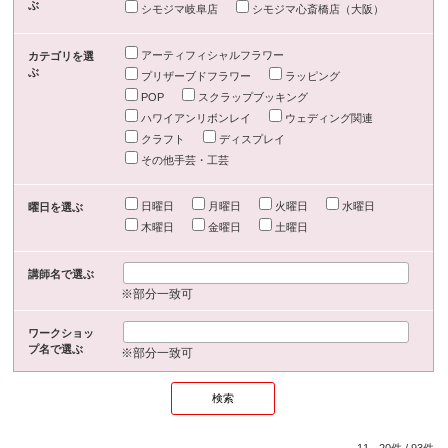
ぶ
シモジマ岐阜店
シモジマ心斎橋店（大阪）
アーティフィシャルフラワー
カテゴリを選
ぶ
プリザーブドフラワー
ラッピング
POP
スクラップブッキング
ハワイアンリボンレイ
ウェディング関連
クラフト
ディスプレイ
その他手芸・工芸
日曜日
月曜日
火曜日
水曜日
曜日を選ぶ
木曜日
金曜日
土曜日
講師名で選ぶ
※部分一致可
ワークショッ
プ名で選ぶ
※部分一致可