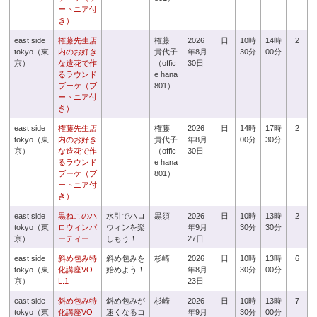
ートニア付
き）
east side
権藤先生店
権藤
2026
日
10時
14時
2
tokyo（東
内のお好き
貴代子
年8月
30分
00分
京）
な造花で作
（offic
30日
るラウンド
e hana
ブーケ（ブ
801）
ートニア付
き）
east side
権藤先生店
権藤
2026
日
14時
17時
2
tokyo（東
内のお好き
貴代子
年8月
00分
30分
京）
な造花で作
（offic
30日
るラウンド
e hana
ブーケ（ブ
801）
ートニア付
き）
east side
黒ねこのハ
水引でハロ
黒須
2026
日
10時
13時
2
tokyo（東
ロウィンパ
ウィンを楽
年9月
30分
30分
京）
ーティー
しもう！
27日
east side
斜め包み特
斜め包みを
杉崎
2026
日
10時
13時
6
tokyo（東
化講座VO
始めよう！
年8月
30分
00分
京）
L.1
23日
east side
斜め包み特
斜め包みが
杉崎
2026
日
10時
13時
7
tokyo（東
化講座VO
速くなるコ
年9月
30分
00分