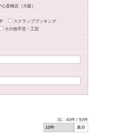
マ心斎橋店（大阪）
P
スクラップブッキング
その他手芸・工芸
31
-
40
件 /
93
件