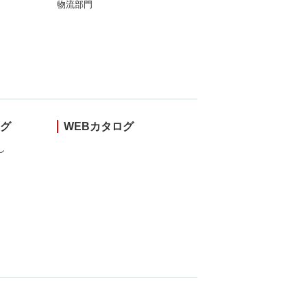
物流部門
ング
WEBカタログ
し