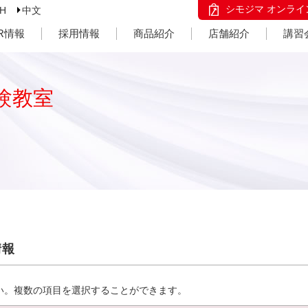
シモジマ オンライ
SH
中文
IR情報
採用情報
商品紹介
店舗紹介
講習
験教室
情報
い。複数の項目を選択することができます。