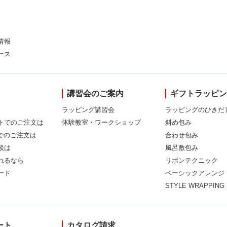
情報
ース
講習会のご案内
ギフトラッピ
ラッピング講習会
ラッピングのひきだ
トでのご注文は
体験教室・ワークショップ
斜め包み
Xでのご注文は
合わせ包み
談は
風呂敷包み
れるなら
リボンテクニック
ード
ベーシックアレンジ
STYLE WRAPPING
ート
カタログ請求