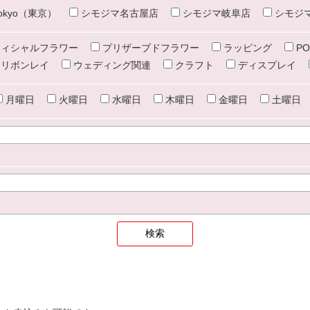
e tokyo（東京）
シモジマ名古屋店
シモジマ岐阜店
シモジ
ィシャルフラワー
プリザーブドフラワー
ラッピング
PO
リボンレイ
ウェディング関連
クラフト
ディスプレイ
月曜日
火曜日
水曜日
木曜日
金曜日
土曜日