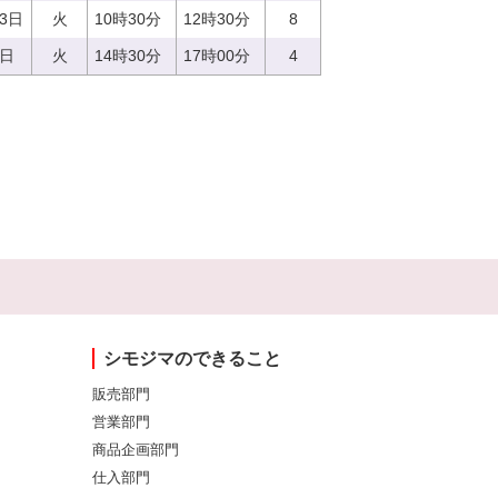
13日
火
10時30分
12時30分
8
5日
火
14時30分
17時00分
4
シモジマのできること
販売部門
営業部門
商品企画部門
仕入部門