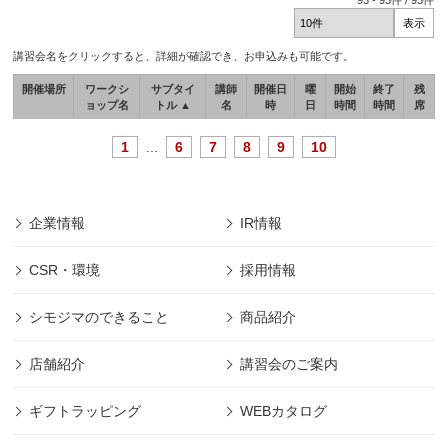
93
-
93
件 /
93
件
講習会名をクリックすると、詳細が確認でき、お申込みも可能です。
開催場所
ワークシ
サブタイ
講師
開催日
曜
開始
終了
残
ョップ名
トル ▲
名
時
日
時間
時間
席
1
...
6
7
8
9
10
企業情報
IR情報
CSR・環境
採用情報
シモジマのできること
商品紹介
店舗紹介
講習会のご案内
ギフトラッピング
WEBカタログ