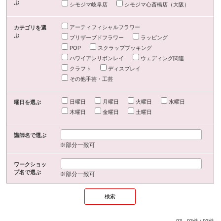
ぶ
シモジマ岐阜店
シモジマ心斎橋店（大阪）
アーティフィシャルフラワー
カテゴリを選
ぶ
プリザーブドフラワー
ラッピング
POP
スクラップブッキング
ハワイアンリボンレイ
ウェディング関連
クラフト
ディスプレイ
その他手芸・工芸
日曜日
月曜日
火曜日
水曜日
曜日を選ぶ
木曜日
金曜日
土曜日
講師名で選ぶ
※部分一致可
ワークショッ
プ名で選ぶ
※部分一致可