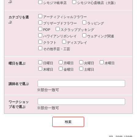
ぶ
シモジマ岐阜店
シモジマ心斎橋店（大阪）
アーティフィシャルフラワー
カテゴリを選
ぶ
プリザーブドフラワー
ラッピング
POP
スクラップブッキング
ハワイアンリボンレイ
ウェディング関連
クラフト
ディスプレイ
その他手芸・工芸
日曜日
月曜日
火曜日
水曜日
曜日を選ぶ
木曜日
金曜日
土曜日
講師名で選ぶ
※部分一致可
ワークショッ
プ名で選ぶ
※部分一致可