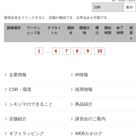
93
-
93
件 /
93
件
講習会名をクリックすると、詳細が確認でき、お申込みも可能です。
開催場所
ワークシ
サブタイ
講師
開催日
曜
開始
終了
残
ョップ名
トル
名
時
日
時間
時間
席
▲
1
...
6
7
8
9
10
企業情報
IR情報
CSR・環境
採用情報
シモジマのできること
商品紹介
店舗紹介
講習会のご案内
ギフトラッピング
WEBカタログ