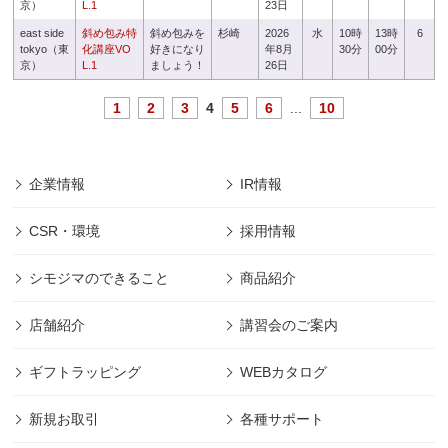
京）
L.1
23日
east side
斜め包み特
斜め包みを
杉崎
2026
水
10時
13時
6
tokyo（東
化講座VO
好きになり
年8月
30分
00分
京）
L.1
ましょう！
26日
1
2
3
4
5
6
...
10
企業情報
IR情報
CSR・環境
採用情報
シモジマのできること
商品紹介
店舗紹介
講習会のご案内
ギフトラッピング
WEBカタログ
新規お取引
各種サポート