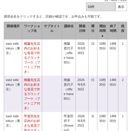
31
-
40
件 /
93
件
講習会名をクリックすると、詳細が確認でき、お申込みも可能です。
開催場所
ワークショ
サブタイト
講師名
開催
曜
開始
終了
残
ップ名
ル
日時
日
時間
時間
席
▲
east side
権藤先生店
権藤
2026
日
10時
14時
1
tokyo（東
内のお好き
貴代子
年8月
30分
00分
京）
な造花で作
（offic
30日
るクラッチ
e hana
ブーケ（ブ
801）
ートニア付
き）
east side
権藤先生店
権藤
2026
日
10時
14時
2
tokyo（東
内のお好き
貴代子
年8月
30分
00分
京）
な造花で作
（offic
30日
るラウンド
e hana
ブーケ（ブ
801）
ートニア付
き）
east side
甲斐田先生
甲斐田
2026
火
10時
14時
1
tokyo（東
店内のお好
祥子
年8月
30分
00分
京）
きな造花で
(Roset
25日
作るナチュ
ta主