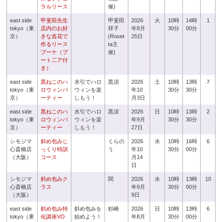
ラルリース
催)
east side
甲斐田先生
甲斐田
2026
火
10時
14時
1
tokyo（東
店内のお好
祥子
年8月
30分
00分
京）
きな造花で
(Roset
25日
作るリース
ta主
ブーケ（ブ
催)
ート二ア付
き）
east side
黒ねこのハ
水引でハロ
黒須
2026
土
10時
13時
7
tokyo（東
ロウィンパ
ウィンを楽
年10
30分
30分
京）
ーティー
しもう！
月3日
east side
黒ねこのハ
水引でハロ
黒須
2026
日
10時
13時
2
tokyo（東
ロウィンパ
ウィンを楽
年9月
30分
30分
京）
ーティー
しもう！
27日
シモジマ
斜め包みじ
くらの
2026
水
10時
16時
6
心斎橋店
っくり特訓
う
年10
30分
00分
（大阪）
コース
月14
日
シモジマ
斜め包みク
関
2026
水
10時
13時
10
心斎橋店
ラス
年9月
30分
00分
（大阪）
9日
east side
斜め包み特
斜め包みを
杉崎
2026
日
10時
13時
6
tokyo（東
化講座VO
始めよう！
年8月
30分
00分