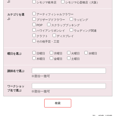
ぶ
シモジマ岐阜店
シモジマ心斎橋店（大阪）
アーティフィシャルフラワー
カテゴリを選
ぶ
プリザーブドフラワー
ラッピング
POP
スクラップブッキング
ハワイアンリボンレイ
ウェディング関連
クラフト
ディスプレイ
その他手芸・工芸
日曜日
月曜日
火曜日
水曜日
曜日を選ぶ
木曜日
金曜日
土曜日
講師名で選ぶ
※部分一致可
ワークショッ
プ名で選ぶ
※部分一致可