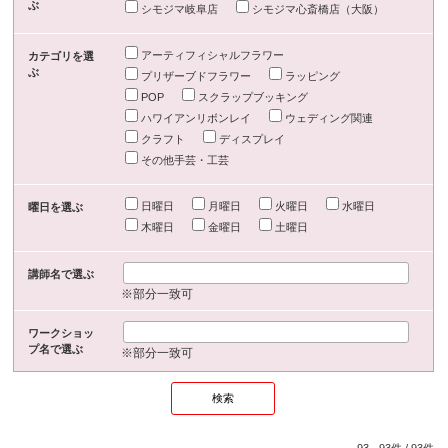
ぶ
シモジマ岐阜店
シモジマ心斎橋店（大阪）
アーティフィシャルフラワー
カテゴリを選
ぶ
プリザーブドフラワー
ラッピング
POP
スクラップブッキング
ハワイアンリボンレイ
ウェディング関連
クラフト
ディスプレイ
その他手芸・工芸
日曜日
月曜日
火曜日
水曜日
曜日を選ぶ
木曜日
金曜日
土曜日
講師名で選ぶ
※部分一致可
ワークショッ
プ名で選ぶ
※部分一致可