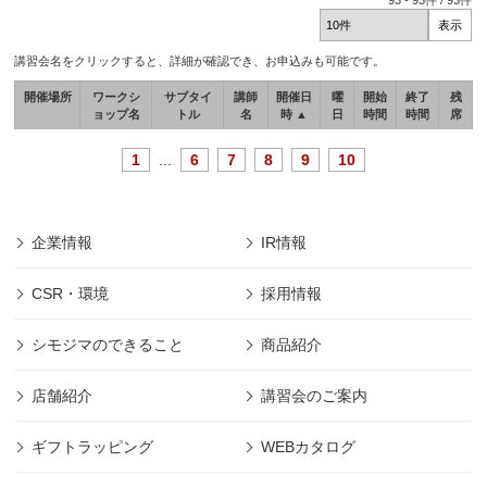
93
-
93
件 /
93
件
講習会名をクリックすると、詳細が確認でき、お申込みも可能です。
開催場所
ワークシ
サブタイ
講師
開催日
曜
開始
終了
残
ョップ名
トル
名
時 ▲
日
時間
時間
席
1
...
6
7
8
9
10
企業情報
IR情報
CSR・環境
採用情報
シモジマのできること
商品紹介
店舗紹介
講習会のご案内
ギフトラッピング
WEBカタログ