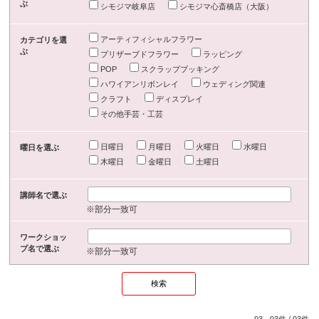
ぶ
シモジマ岐阜店
シモジマ心斎橋店（大阪）
アーティフィシャルフラワー
カテゴリを選
ぶ
プリザーブドフラワー
ラッピング
POP
スクラップブッキング
ハワイアンリボンレイ
ウェディング関連
クラフト
ディスプレイ
その他手芸・工芸
日曜日
月曜日
火曜日
水曜日
曜日を選ぶ
木曜日
金曜日
土曜日
講師名で選ぶ
※部分一致可
ワークショッ
プ名で選ぶ
※部分一致可