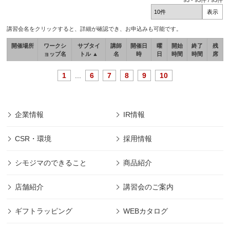
93
-
93
件 /
93
件
講習会名をクリックすると、詳細が確認でき、お申込みも可能です。
開催場所
ワークシ
サブタイ
講師
開催日
曜
開始
終了
残
ョップ名
トル ▲
名
時
日
時間
時間
席
1
...
6
7
8
9
10
企業情報
IR情報
CSR・環境
採用情報
シモジマのできること
商品紹介
店舗紹介
講習会のご案内
ギフトラッピング
WEBカタログ