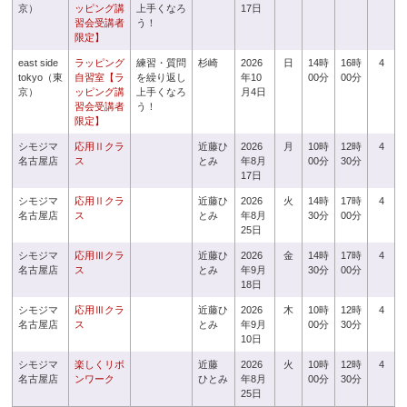
京）
ッピング講
上手くなろ
17日
習会受講者
う！
限定】
east side
ラッピング
練習・質問
杉崎
2026
日
14時
16時
4
tokyo（東
自習室【ラ
を繰り返し
年10
00分
00分
京）
ッピング講
上手くなろ
月4日
習会受講者
う！
限定】
シモジマ
応用Ⅱクラ
近藤ひ
2026
月
10時
12時
4
名古屋店
ス
とみ
年8月
00分
30分
17日
シモジマ
応用Ⅱクラ
近藤ひ
2026
火
14時
17時
4
名古屋店
ス
とみ
年8月
30分
00分
25日
シモジマ
応用Ⅲクラ
近藤ひ
2026
金
14時
17時
4
名古屋店
ス
とみ
年9月
30分
00分
18日
シモジマ
応用Ⅲクラ
近藤ひ
2026
木
10時
12時
4
名古屋店
ス
とみ
年9月
00分
30分
10日
シモジマ
楽しくリボ
近藤
2026
火
10時
12時
4
名古屋店
ンワーク
ひとみ
年8月
00分
30分
25日