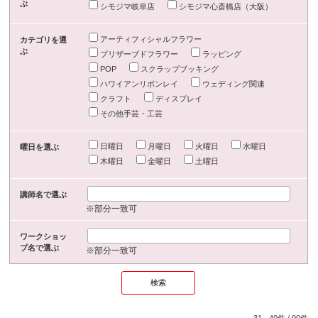
ぶ
シモジマ岐阜店
シモジマ心斎橋店（大阪）
アーティフィシャルフラワー
カテゴリを選
ぶ
プリザーブドフラワー
ラッピング
POP
スクラップブッキング
ハワイアンリボンレイ
ウェディング関連
クラフト
ディスプレイ
その他手芸・工芸
日曜日
月曜日
火曜日
水曜日
曜日を選ぶ
木曜日
金曜日
土曜日
講師名で選ぶ
※部分一致可
ワークショッ
プ名で選ぶ
※部分一致可