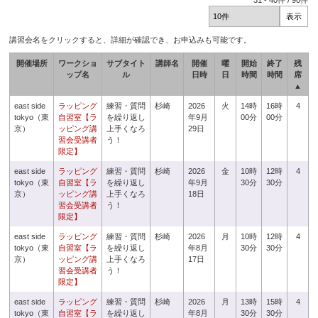
31
-
40
件 /
90
件
講習会名をクリックすると、詳細が確認でき、お申込みも可能です。
開催場所
ワークショ
サブタイト
講師名
開催
曜
開始
終了
残
ップ名
ル
日時
日
時間
時間
席
▲
east side
ラッピング
練習・質問
杉崎
2026
火
14時
16時
4
tokyo（東
自習室【ラ
を繰り返し
年9月
00分
00分
京）
ッピング講
上手くなろ
29日
習会受講者
う！
限定】
east side
ラッピング
練習・質問
杉崎
2026
金
10時
12時
4
tokyo（東
自習室【ラ
を繰り返し
年9月
30分
30分
京）
ッピング講
上手くなろ
18日
習会受講者
う！
限定】
east side
ラッピング
練習・質問
杉崎
2026
月
10時
12時
4
tokyo（東
自習室【ラ
を繰り返し
年8月
30分
30分
京）
ッピング講
上手くなろ
17日
習会受講者
う！
限定】
east side
ラッピング
練習・質問
杉崎
2026
月
13時
15時
4
tokyo（東
自習室【ラ
を繰り返し
年8月
30分
30分