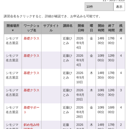
21
-
30
件 /
93
件
講習会名をクリックすると、詳細が確認でき、お申込みも可能です。
開催場所
ワークショ
サブタイト
講師名
開催
曜
開始
終了
残
▼
ップ名
ル
日時
日
時間
時間
席
シモジマ
基礎クラス
近藤ひ
2026
金
14時
17時
4
名古屋店
とみ
年9月
30分
00分
4日
シモジマ
基礎クラス
近藤ひ
2026
金
10時
12時
4
名古屋店
とみ
年9月
00分
30分
4日
シモジマ
基礎クラス
近藤ひ
2026
木
14時
17時
4
名古屋店
とみ
年9月
30分
00分
10日
シモジマ
基礎クラス
近藤ひ
2026
木
10時
12時
3
名古屋店
とみ
年8月
00分
30分
20日
シモジマ
基礎サポー
近藤ひ
2026
金
10時
16時
4
名古屋店
ト
とみ
年8月
00分
00分
28日
シモジマ
斜め包み特
近藤
2026
木
14時
17時
2