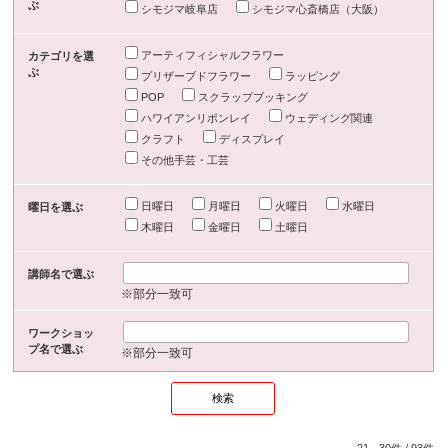
ぶ
シモジマ岐阜店
シモジマ心斎橋店（大阪）
アーティフィシャルフラワー
カテゴリを選
ぶ
プリザーブドフラワー
ラッピング
POP
スクラップブッキング
ハワイアンリボンレイ
ウェディング関連
クラフト
ディスプレイ
その他手芸・工芸
日曜日
月曜日
火曜日
水曜日
曜日を選ぶ
木曜日
金曜日
土曜日
講師名で選ぶ
※部分一致可
ワークショッ
プ名で選ぶ
※部分一致可