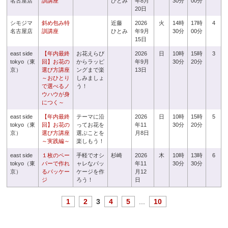
名古屋店
訓講座
ひとみ
年8月
30分
00分
20日
シモジマ
斜め包み特
近藤
2026
火
14時
17時
4
名古屋店
訓講座
ひとみ
年9月
30分
00分
15日
east side
【年内最終
お花えらび
2026
日
10時
15時
3
tokyo（東
回】お花の
からラッピ
年9月
30分
20分
京）
選び方講座
ングまで楽
13日
～おひとり
しみましょ
で選べるノ
う！
ウハウが身
につく～
east side
【年内最終
テーマに沿
2026
日
10時
15時
5
tokyo（東
回】お花の
ってお花を
年11
30分
20分
京）
選び方講座
選ぶことを
月8日
～実践編～
楽しもう！
east side
１枚のペー
手軽でオシ
杉崎
2026
木
10時
13時
6
tokyo（東
パーで作れ
ャレなパッ
年11
30分
30分
京）
るパッケー
ケージを作
月12
ジ
ろう！
日
1
2
3
4
5
...
10