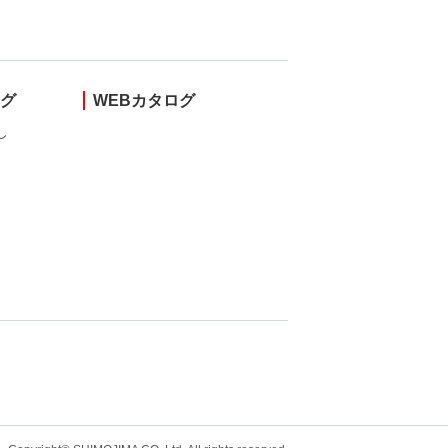
ング
WEBカタログ
し