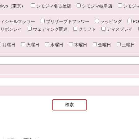
e tokyo（東京）
シモジマ名古屋店
シモジマ岐阜店
シモジ
ィシャルフラワー
プリザーブドフラワー
ラッピング
PO
リボンレイ
ウェディング関連
クラフト
ディスプレイ
月曜日
火曜日
水曜日
木曜日
金曜日
土曜日