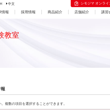
シモジマ オンライ
SH
中文
IR情報
採用情報
商品紹介
店舗紹介
講習
験教室
情報
い。複数の項目を選択することができます。