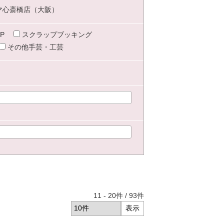
マ心斎橋店（大阪）
P
スクラップブッキング
その他手芸・工芸
11
-
20
件 /
93
件