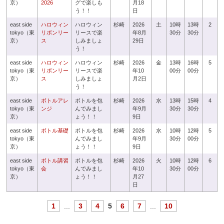
京）
2026
グで楽しも
月18
う！！
日
east side
ハロウィン
ハロウィン
杉崎
2026
土
10時
13時
2
tokyo（東
リボンリー
リースで楽
年8月
30分
30分
京）
ス
しみましょ
29日
う！
east side
ハロウィン
ハロウィン
杉崎
2026
金
13時
16時
5
tokyo（東
リボンリー
リースで楽
年10
00分
00分
京）
ス
しみましょ
月2日
う！
east side
ボトルアレ
ボトルを包
杉崎
2026
水
13時
15時
4
tokyo（東
ンジ
んでみまし
年9月
30分
30分
京）
ょう！！
9日
east side
ボトル基礎
ボトルを包
杉崎
2026
水
10時
12時
5
tokyo（東
んでみまし
年9月
30分
00分
京）
ょう！！
9日
east side
ボトル講習
ボトルを包
杉崎
2026
火
10時
12時
6
tokyo（東
会
んでみまし
年10
30分
00分
京）
ょう！！
月27
日
1
...
3
4
5
6
7
...
10