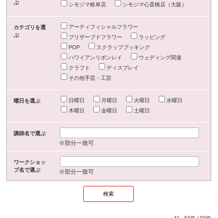
ぶ
シモジマ岐阜店
シモジマ心斎橋店（大阪）
アーティフィシャルフラワー
カテゴリを選
ぶ
プリザーブドフラワー
ラッピング
POP
スクラップブッキング
ハワイアンリボンレイ
ウェディング関連
クラフト
ディスプレイ
その他手芸・工芸
日曜日
月曜日
火曜日
水曜日
曜日を選ぶ
木曜日
金曜日
土曜日
講師名で選ぶ
※部分一致可
ワークショッ
プ名で選ぶ
※部分一致可