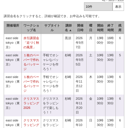
41
-
50
件 /
93
件
講習会名をクリックすると、詳細が確認でき、お申込みも可能です。
開催場所
ワークショ
サブタイト
講師
開催
曜
開始
終了
残
ップ名
ル
名 ▲
日時
日
時間
時間
席
east side
水引講習会
黒須
2026
月
13時
16時
6
tokyo（東
「近づく秋
年9月
00分
00分
京）
の風景」
7日
east side
１枚のペー
手軽でオシ
杉崎
2026
土
10時
13時
5
tokyo（東
パーで作れ
ャレなパッ
年9月
30分
30分
京）
るパッケー
ケージを作
5日
ジ
ろう！
east side
１枚のペー
手軽でオシ
杉崎
2026
木
10時
13時
6
tokyo（東
パーで作れ
ャレなパッ
年11
30分
30分
京）
るパッケー
ケージを作
月12
ジ
ろう！
日
east side
クリスマス
クリスマス
杉崎
2026
金
10時
13時
6
tokyo（東
ラッピング
をラッピン
年11
30分
30分
京）
2026
グで楽しも
月20
う！！
日
east side
クリスマス
クリスマス
杉崎
2026
日
10時
13時
6
tokyo（東
ラッピング
をラッピン
年10
30分
30分