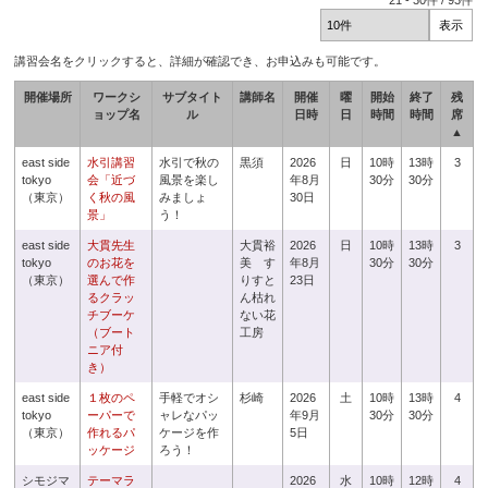
21
-
30
件 /
93
件
講習会名をクリックすると、詳細が確認でき、お申込みも可能です。
開催場所
ワークシ
サブタイト
講師名
開催
曜
開始
終了
残
ョップ名
ル
日時
日
時間
時間
席
▲
east side
水引講習
水引で秋の
黒須
2026
日
10時
13時
3
tokyo
会「近づ
風景を楽し
年8月
30分
30分
（東京）
く秋の風
みましょ
30日
景」
う！
east side
大貫先生
大貫裕
2026
日
10時
13時
3
tokyo
のお花を
美 す
年8月
30分
30分
（東京）
選んで作
りすと
23日
るクラッ
ん枯れ
チブーケ
ない花
（ブート
工房
ニア付
き）
east side
１枚のペ
手軽でオシ
杉崎
2026
土
10時
13時
4
tokyo
ーパーで
ャレなパッ
年9月
30分
30分
（東京）
作れるパ
ケージを作
5日
ッケージ
ろう！
シモジマ
テーマラ
2026
水
10時
12時
4