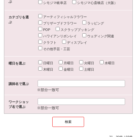
ぶ
シモジマ岐阜店
シモジマ心斎橋店（大阪）
アーティフィシャルフラワー
カテゴリを選
ぶ
プリザーブドフラワー
ラッピング
POP
スクラップブッキング
ハワイアンリボンレイ
ウェディング関連
クラフト
ディスプレイ
その他手芸・工芸
日曜日
月曜日
火曜日
水曜日
曜日を選ぶ
木曜日
金曜日
土曜日
講師名で選ぶ
※部分一致可
ワークショッ
プ名で選ぶ
※部分一致可