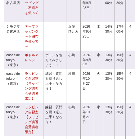
名古屋店
ッピング
年9月
00分
30分
～不織布
23日
を使って
～
シモジマ
テーマラ
近藤
2026
水
14時
17時
4
名古屋店
ッピング
ひとみ
年9月
30分
00分
～不織布
23日
を使って
～
east side
ボトルア
ボトルを包
杉崎
2026
水
13時
15時
4
tokyo
レンジ
んでみまし
年9月
30分
30分
（東京）
ょう！！
9日
east side
ラッピン
練習・質問
杉崎
2026
火
13時
15時
4
tokyo
グ自習室
を繰り返し
年10
30分
30分
（東京）
【ラッピ
上手くなろ
月27
ング講習
う！
日
会受講者
限定】
east side
ラッピン
練習・質問
杉崎
2026
水
13時
15時
4
tokyo
グ自習室
を繰り返し
年10
30分
30分
（東京）
【ラッピ
上手くなろ
月21
ング講習
う！
日
会受講者
限定】