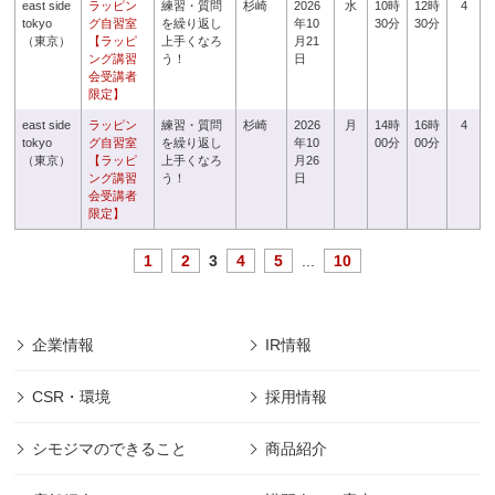
east side
ラッピン
練習・質問
杉崎
2026
水
10時
12時
4
tokyo
グ自習室
を繰り返し
年10
30分
30分
（東京）
【ラッピ
上手くなろ
月21
ング講習
う！
日
会受講者
限定】
east side
ラッピン
練習・質問
杉崎
2026
月
14時
16時
4
tokyo
グ自習室
を繰り返し
年10
00分
00分
（東京）
【ラッピ
上手くなろ
月26
ング講習
う！
日
会受講者
限定】
1
2
3
4
5
...
10
企業情報
IR情報
CSR・環境
採用情報
シモジマのできること
商品紹介