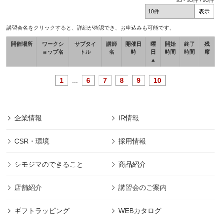
93
-
93
件 /
93
件
講習会名をクリックすると、詳細が確認でき、お申込みも可能です。
開催場所
ワークシ
サブタイ
講師
開催日
曜
開始
終了
残
ョップ名
トル
名
時
日
時間
時間
席
▲
1
...
6
7
8
9
10
企業情報
IR情報
CSR・環境
採用情報
シモジマのできること
商品紹介
店舗紹介
講習会のご案内
ギフトラッピング
WEBカタログ