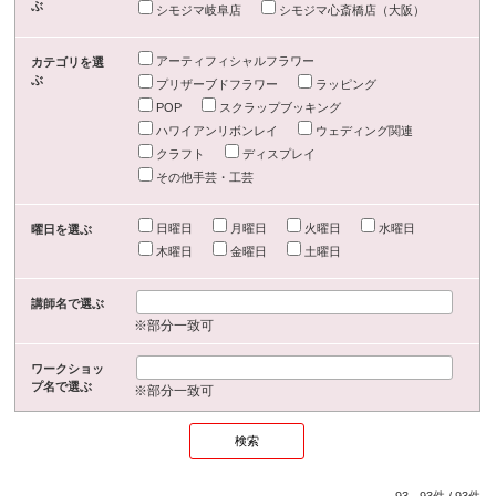
ぶ
シモジマ岐阜店
シモジマ心斎橋店（大阪）
アーティフィシャルフラワー
カテゴリを選
ぶ
プリザーブドフラワー
ラッピング
POP
スクラップブッキング
ハワイアンリボンレイ
ウェディング関連
クラフト
ディスプレイ
その他手芸・工芸
日曜日
月曜日
火曜日
水曜日
曜日を選ぶ
木曜日
金曜日
土曜日
講師名で選ぶ
※部分一致可
ワークショッ
プ名で選ぶ
※部分一致可