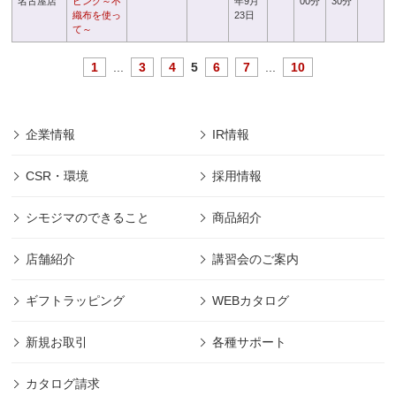
名古屋店
ピング～不
年9月
00分
30分
織布を使っ
23日
て～
1
...
3
4
5
6
7
...
10
企業情報
IR情報
CSR・環境
採用情報
シモジマのできること
商品紹介
店舗紹介
講習会のご案内
ギフトラッピング
WEBカタログ
新規お取引
各種サポート
カタログ請求