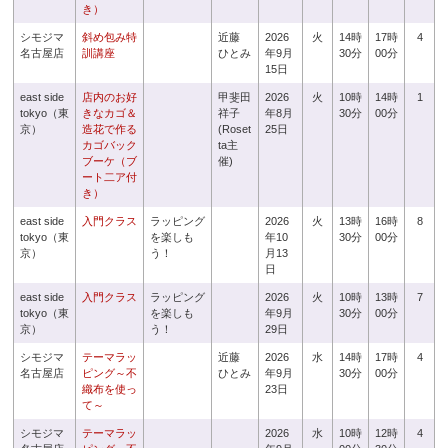
き）
シモジマ
斜め包み特
近藤
2026
火
14時
17時
4
名古屋店
訓講座
ひとみ
年9月
30分
00分
15日
east side
店内のお好
甲斐田
2026
火
10時
14時
1
tokyo（東
きなカゴ＆
祥子
年8月
30分
00分
京）
造花で作る
(Roset
25日
カゴバック
ta主
ブーケ（ブ
催)
ート二ア付
き）
east side
入門クラス
ラッピング
2026
火
13時
16時
8
tokyo（東
を楽しも
年10
30分
00分
京）
う！
月13
日
east side
入門クラス
ラッピング
2026
火
10時
13時
7
tokyo（東
を楽しも
年9月
30分
00分
京）
う！
29日
シモジマ
テーマラッ
近藤
2026
水
14時
17時
4
名古屋店
ピング～不
ひとみ
年9月
30分
00分
織布を使っ
23日
て～
シモジマ
テーマラッ
2026
水
10時
12時
4