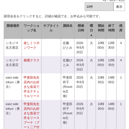
41
-
50
件 /
93
件
講習会名をクリックすると、詳細が確認でき、お申込みも可能です。
開催場所
ワークショ
サブタイト
講師名
開催
曜
開始
終了
残
ップ名
ル
日時
日
時間
時間
席
▲
シモジマ
楽しくリボ
近藤
2026
火
10時
12時
4
名古屋店
ンワーク
ひとみ
年8月
00分
30分
25日
シモジマ
基礎クラス
近藤ひ
2026
火
10時
12時
4
名古屋店
とみ
年9月
00分
30分
15日
east side
甲斐田先生
甲斐田
2026
火
10時
14時
1
tokyo（東
店内のお好
祥子
年8月
30分
00分
京）
きな造花で
(Roset
25日
作るナチュ
ta主
ラルリース
催)
east side
甲斐田先生
甲斐田
2026
火
10時
14時
1
tokyo（東
店内のお好
祥子
年8月
30分
00分
京）
きな造花で
(Roset
25日
作るリース
ta主
ブーケ（ブ
催)
ート二ア付