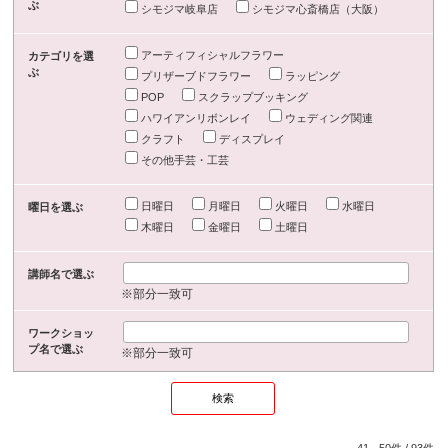
ぶ
シモジマ岐阜店
シモジマ心斎橋店（大阪）
アーティフィシャルフラワー
カテゴリを選
ぶ
プリザーブドフラワー
ラッピング
POP
スクラップブッキング
ハワイアンリボンレイ
ウェディング関連
クラフト
ディスプレイ
その他手芸・工芸
日曜日
月曜日
火曜日
水曜日
曜日を選ぶ
木曜日
金曜日
土曜日
講師名で選ぶ
※部分一致可
ワークショッ
プ名で選ぶ
※部分一致可