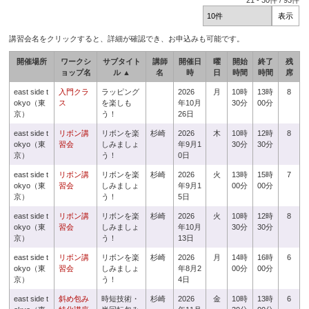
21
-
30
件 /
93
件
講習会名をクリックすると、詳細が確認でき、お申込みも可能です。
開催場所
ワークシ
サブタイト
講師
開催日
曜
開始
終了
残
ョップ名
ル ▲
名
時
日
時間
時間
席
east side t
入門クラ
ラッピング
2026
月
10時
13時
8
okyo（東
ス
を楽しも
年10月
30分
00分
京）
う！
26日
east side t
リボン講
リボンを楽
杉崎
2026
木
10時
12時
8
okyo（東
習会
しみましょ
年9月1
30分
30分
京）
う！
0日
east side t
リボン講
リボンを楽
杉崎
2026
火
13時
15時
7
okyo（東
習会
しみましょ
年9月1
00分
00分
京）
う！
5日
east side t
リボン講
リボンを楽
杉崎
2026
火
10時
12時
8
okyo（東
習会
しみましょ
年10月
30分
30分
京）
う！
13日
east side t
リボン講
リボンを楽
杉崎
2026
月
14時
16時
6
okyo（東
習会
しみましょ
年8月2
00分
00分
京）
う！
4日
east side t
斜め包み
時短技術・
杉崎
2026
金
10時
13時
6