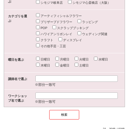
ぶ
シモジマ岐阜店
シモジマ心斎橋店（大阪）
アーティフィシャルフラワー
カテゴリを選
ぶ
プリザーブドフラワー
ラッピング
POP
スクラップブッキング
ハワイアンリボンレイ
ウェディング関連
クラフト
ディスプレイ
その他手芸・工芸
日曜日
月曜日
火曜日
水曜日
曜日を選ぶ
木曜日
金曜日
土曜日
講師名で選ぶ
※部分一致可
ワークショッ
プ名で選ぶ
※部分一致可