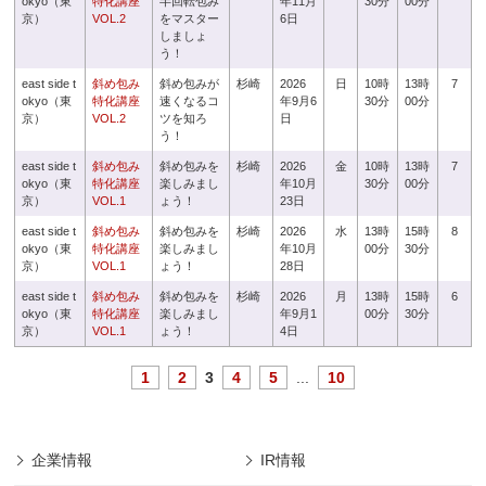
okyo（東
特化講座
半回転包み
年11月
30分
00分
京）
VOL.2
をマスター
6日
しましょ
う！
east side t
斜め包み
斜め包みが
杉崎
2026
日
10時
13時
7
okyo（東
特化講座
速くなるコ
年9月6
30分
00分
京）
VOL.2
ツを知ろ
日
う！
east side t
斜め包み
斜め包みを
杉崎
2026
金
10時
13時
7
okyo（東
特化講座
楽しみまし
年10月
30分
00分
京）
VOL.1
ょう！
23日
east side t
斜め包み
斜め包みを
杉崎
2026
水
13時
15時
8
okyo（東
特化講座
楽しみまし
年10月
00分
30分
京）
VOL.1
ょう！
28日
east side t
斜め包み
斜め包みを
杉崎
2026
月
13時
15時
6
okyo（東
特化講座
楽しみまし
年9月1
00分
30分
京）
VOL.1
ょう！
4日
1
2
3
4
5
...
10
企業情報
IR情報