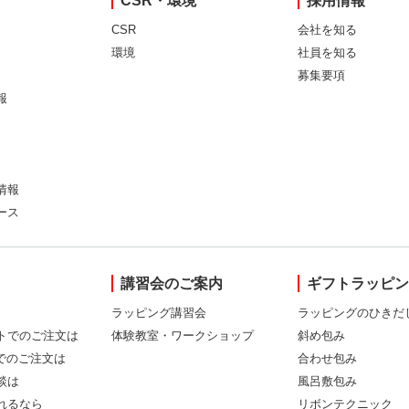
CSR・環境
採用情報
CSR
会社を知る
環境
社員を知る
募集要項
報
情報
ース
講習会のご案内
ギフトラッピ
ラッピング講習会
ラッピングのひきだ
トでのご注文は
体験教室・ワークショップ
斜め包み
Xでのご注文は
合わせ包み
談は
風呂敷包み
れるなら
リボンテクニック