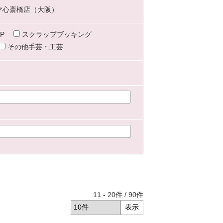
マ心斎橋店（大阪）
P
スクラップブッキング
その他手芸・工芸
11
-
20
件 /
90
件