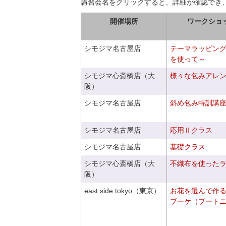
講習会名をクリックすると、詳細が確認でき
開催場所
ワークショ
シモジマ名古屋店
テーマラッピン
を使って～
シモジマ心斎橋店（大
様々な包みアレ
阪）
シモジマ名古屋店
斜め包み特訓講
シモジマ名古屋店
応用Ⅱクラス
シモジマ名古屋店
基礎クラス
シモジマ心斎橋店（大
不織布を使った
阪）
east side tokyo（東京）
お花を選んで作
ブーケ（ブート