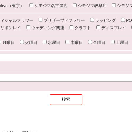
e tokyo（東京）
シモジマ名古屋店
シモジマ岐阜店
シモジ
ィシャルフラワー
プリザーブドフラワー
ラッピング
PO
リボンレイ
ウェディング関連
クラフト
ディスプレイ
月曜日
火曜日
水曜日
木曜日
金曜日
土曜日