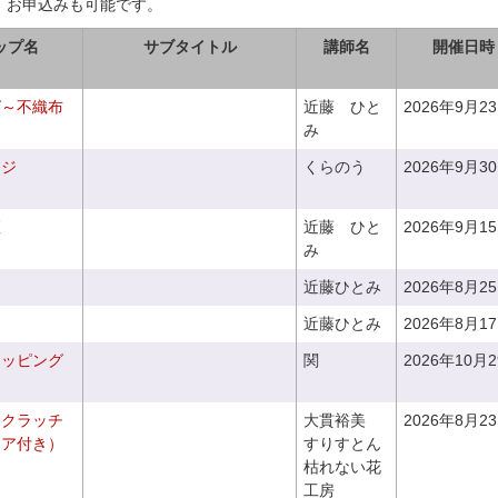
、お申込みも可能です。
ップ名
サブタイトル
講師名
開催日時
グ～不織布
近藤 ひと
2026年9月2
み
ンジ
くらのう
2026年9月3
座
近藤 ひと
2026年9月1
み
近藤ひとみ
2026年8月2
近藤ひとみ
2026年8月1
ラッピング
関
2026年10月
るクラッチ
大貫裕美
2026年8月2
ニア付き）
すりすとん
枯れない花
工房