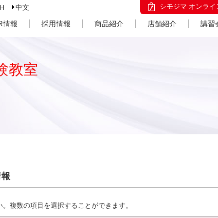
シモジマ オンライ
SH
中文
IR情報
採用情報
商品紹介
店舗紹介
講習
験教室
情報
い。複数の項目を選択することができます。