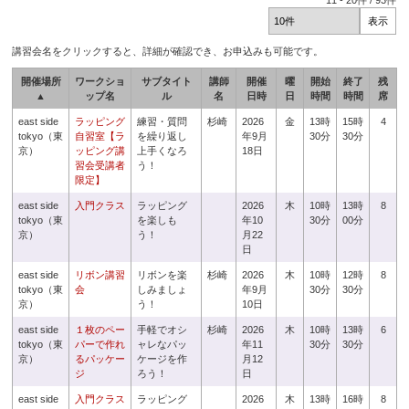
11
-
20
件 /
93
件
講習会名をクリックすると、詳細が確認でき、お申込みも可能です。
開催場所
ワークショ
サブタイト
講師
開催
曜
開始
終了
残
▲
ップ名
ル
名
日時
日
時間
時間
席
east side
ラッピング
練習・質問
杉崎
2026
金
13時
15時
4
tokyo（東
自習室【ラ
を繰り返し
年9月
30分
30分
京）
ッピング講
上手くなろ
18日
習会受講者
う！
限定】
east side
入門クラス
ラッピング
2026
木
10時
13時
8
tokyo（東
を楽しも
年10
30分
00分
京）
う！
月22
日
east side
リボン講習
リボンを楽
杉崎
2026
木
10時
12時
8
tokyo（東
会
しみましょ
年9月
30分
30分
京）
う！
10日
east side
１枚のペー
手軽でオシ
杉崎
2026
木
10時
13時
6
tokyo（東
パーで作れ
ャレなパッ
年11
30分
30分
京）
るパッケー
ケージを作
月12
ジ
ろう！
日
east side
入門クラス
ラッピング
2026
木
13時
16時
8