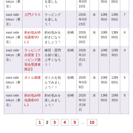
tokyo（東
を楽しも
年9月
30分
00分
京）
う！
10日
east side
入門クラス
ラッピング
2026
水
10時
13時
7
tokyo（東
を楽しも
年9月
30分
00分
京）
う！
23日
east side
斜め包み特
斜め包みを
杉崎
2026
水
10時
13時
6
tokyo（東
化講座VO
好きになり
年8月
30分
00分
京）
L.1
ましょう！
26日
east side
ラッピング
練習・質問
杉崎
2026
水
10時
12時
4
tokyo（東
自習室【ラ
を繰り返し
年10
30分
30分
京）
ッピング講
上手くなろ
月21
習会受講者
う！
日
限定】
east side
ボトル基礎
ボトルを包
杉崎
2026
水
10時
12時
5
tokyo（東
んでみまし
年9月
30分
00分
京）
ょう！！
9日
east side
斜め包み特
斜め包みを
杉崎
2026
水
13時
15時
8
tokyo（東
化講座VO
楽しみまし
年10
00分
30分
京）
L.1
ょう！
月28
日
1
2
3
4
5
...
10