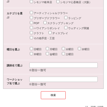
ぶ
シモジマ岐阜店
シモジマ心斎橋店（大阪）
アーティフィシャルフラワー
カテゴリを選
ぶ
プリザーブドフラワー
ラッピング
POP
スクラップブッキング
ハワイアンリボンレイ
ウェディング関連
クラフト
ディスプレイ
その他手芸・工芸
日曜日
月曜日
火曜日
水曜日
曜日を選ぶ
木曜日
金曜日
土曜日
講師名で選ぶ
※部分一致可
ワークショッ
プ名で選ぶ
※部分一致可