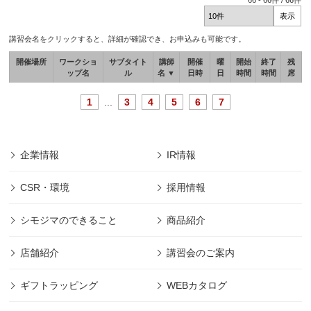
66
-
66
件 /
66
件
講習会名をクリックすると、詳細が確認でき、お申込みも可能です。
開催場所
ワークショ
サブタイト
講師
開催
曜
開始
終了
残
ップ名
ル
名 ▼
日時
日
時間
時間
席
1
...
3
4
5
6
7
企業情報
IR情報
CSR・環境
採用情報
シモジマのできること
商品紹介
店舗紹介
講習会のご案内
ギフトラッピング
WEBカタログ