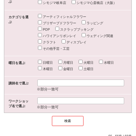
ぶ
シモジマ岐阜店
シモジマ心斎橋店（大阪）
アーティフィシャルフラワー
カテゴリを選
ぶ
プリザーブドフラワー
ラッピング
POP
スクラップブッキング
ハワイアンリボンレイ
ウェディング関連
クラフト
ディスプレイ
その他手芸・工芸
日曜日
月曜日
火曜日
水曜日
曜日を選ぶ
木曜日
金曜日
土曜日
講師名で選ぶ
※部分一致可
ワークショッ
プ名で選ぶ
※部分一致可