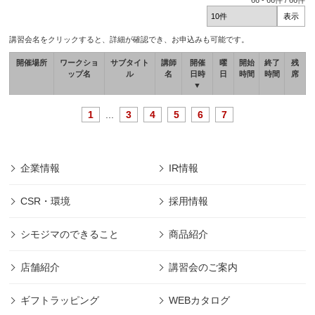
66
-
66
件 /
66
件
講習会名をクリックすると、詳細が確認でき、お申込みも可能です。
開催場所
ワークショ
サブタイト
講師
開催
曜
開始
終了
残
ップ名
ル
名
日時
日
時間
時間
席
▼
1
...
3
4
5
6
7
企業情報
IR情報
CSR・環境
採用情報
シモジマのできること
商品紹介
店舗紹介
講習会のご案内
ギフトラッピング
WEBカタログ