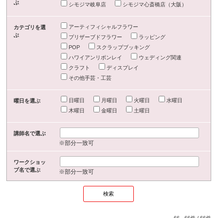
ぶ
シモジマ岐阜店
シモジマ心斎橋店（大阪）
アーティフィシャルフラワー
カテゴリを選
ぶ
プリザーブドフラワー
ラッピング
POP
スクラップブッキング
ハワイアンリボンレイ
ウェディング関連
クラフト
ディスプレイ
その他手芸・工芸
日曜日
月曜日
火曜日
水曜日
曜日を選ぶ
木曜日
金曜日
土曜日
講師名で選ぶ
※部分一致可
ワークショッ
プ名で選ぶ
※部分一致可