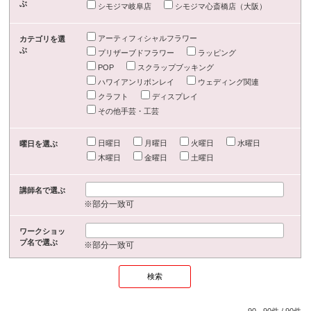
ぶ
シモジマ岐阜店
シモジマ心斎橋店（大阪）
アーティフィシャルフラワー
カテゴリを選
ぶ
プリザーブドフラワー
ラッピング
POP
スクラップブッキング
ハワイアンリボンレイ
ウェディング関連
クラフト
ディスプレイ
その他手芸・工芸
日曜日
月曜日
火曜日
水曜日
曜日を選ぶ
木曜日
金曜日
土曜日
講師名で選ぶ
※部分一致可
ワークショッ
プ名で選ぶ
※部分一致可