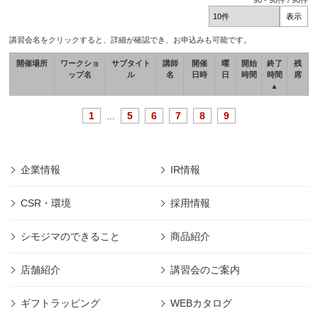
90
-
90
件 /
90
件
講習会名をクリックすると、詳細が確認でき、お申込みも可能です。
開催場所
ワークショ
サブタイト
講師
開催
曜
開始
終了
残
ップ名
ル
名
日時
日
時間
時間
席
▲
1
...
5
6
7
8
9
企業情報
IR情報
CSR・環境
採用情報
シモジマのできること
商品紹介
店舗紹介
講習会のご案内
ギフトラッピング
WEBカタログ