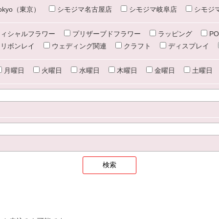
e tokyo（東京）
シモジマ名古屋店
シモジマ岐阜店
シモジ
ィシャルフラワー
プリザーブドフラワー
ラッピング
PO
リボンレイ
ウェディング関連
クラフト
ディスプレイ
月曜日
火曜日
水曜日
木曜日
金曜日
土曜日