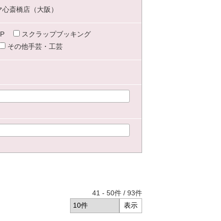
マ心斎橋店（大阪）
P
スクラップブッキング
その他手芸・工芸
41
-
50
件 /
93
件