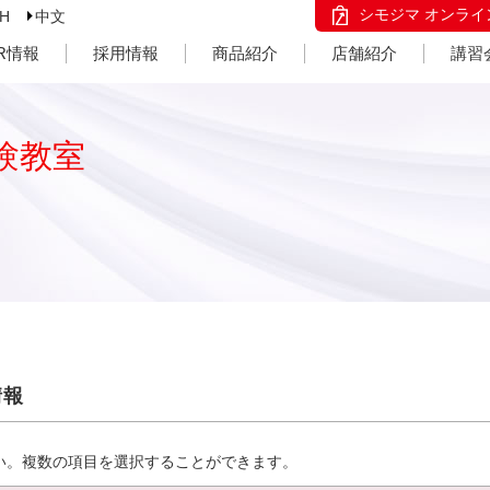
シモジマ オンライ
SH
中文
IR情報
採用情報
商品紹介
店舗紹介
講習
験教室
情報
い。複数の項目を選択することができます。