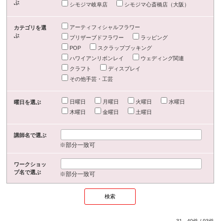
ぶ
シモジマ岐阜店
シモジマ心斎橋店（大阪）
アーティフィシャルフラワー
カテゴリを選
ぶ
プリザーブドフラワー
ラッピング
POP
スクラップブッキング
ハワイアンリボンレイ
ウェディング関連
クラフト
ディスプレイ
その他手芸・工芸
日曜日
月曜日
火曜日
水曜日
曜日を選ぶ
木曜日
金曜日
土曜日
講師名で選ぶ
※部分一致可
ワークショッ
プ名で選ぶ
※部分一致可