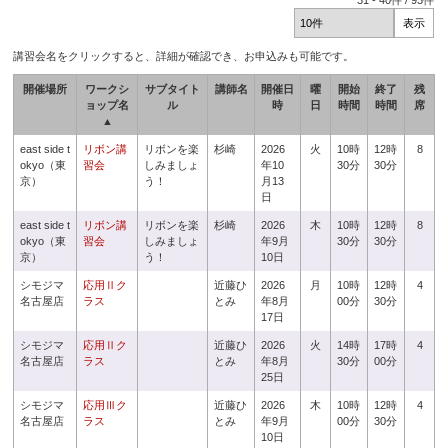
31
-
40
件 /
93
件
講習会名をクリックすると、詳細が確認でき、お申込みも可能です。
開催場所
ワークシ
サブタイト
講師名
開催日
曜
開始
終了
残
ョップ名
ル
時
日
時間
時間
席
▲
east side t
リボン講
リボンを楽
杉崎
2026
火
10時
12時
8
okyo（東
習会
しみましょ
年10
30分
30分
京）
う！
月13
日
east side t
リボン講
リボンを楽
杉崎
2026
木
10時
12時
8
okyo（東
習会
しみましょ
年9月
30分
30分
京）
う！
10日
シモジマ
応用Ⅱク
近藤ひ
2026
月
10時
12時
4
名古屋店
ラス
とみ
年8月
00分
30分
17日
シモジマ
応用Ⅱク
近藤ひ
2026
火
14時
17時
4
名古屋店
ラス
とみ
年8月
30分
00分
25日
シモジマ
応用Ⅲク
近藤ひ
2026
木
10時
12時
4
名古屋店
ラス
とみ
年9月
00分
30分
10日