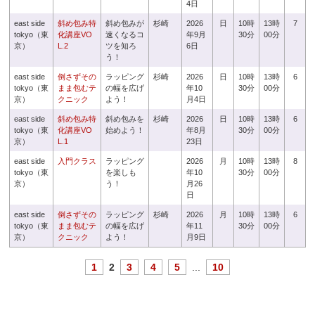
4日
east side
斜め包み特
斜め包みが
杉崎
2026
日
10時
13時
7
tokyo（東
化講座VO
速くなるコ
年9月
30分
00分
京）
L.2
ツを知ろ
6日
う！
east side
倒さずその
ラッピング
杉崎
2026
日
10時
13時
6
tokyo（東
まま包むテ
の幅を広げ
年10
30分
00分
京）
クニック
よう！
月4日
east side
斜め包み特
斜め包みを
杉崎
2026
日
10時
13時
6
tokyo（東
化講座VO
始めよう！
年8月
30分
00分
京）
L.1
23日
east side
入門クラス
ラッピング
2026
月
10時
13時
8
tokyo（東
を楽しも
年10
30分
00分
京）
う！
月26
日
east side
倒さずその
ラッピング
杉崎
2026
月
10時
13時
6
tokyo（東
まま包むテ
の幅を広げ
年11
30分
00分
京）
クニック
よう！
月9日
1
2
3
4
5
...
10