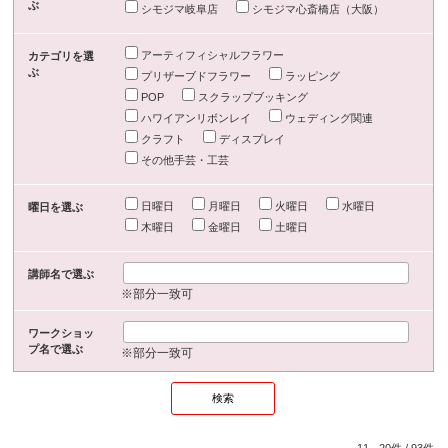
ぶ
シモジマ岐阜店
シモジマ心斎橋店（大阪）
アーティフィシャルフラワー
カテゴリを選
ぶ
プリザーブドフラワー
ラッピング
POP
スクラップブッキング
ハワイアンリボンレイ
ウェディング関連
クラフト
ディスプレイ
その他手芸・工芸
日曜日
月曜日
火曜日
水曜日
曜日を選ぶ
木曜日
金曜日
土曜日
講師名で選ぶ
※部分一致可
ワークショッ
プ名で選ぶ
※部分一致可