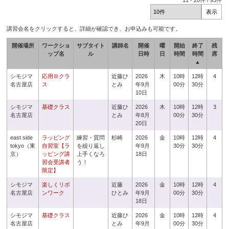
11
-
20
件 /
93
件
講習会名をクリックすると、詳細が確認でき、お申込みも可能です。
開催場所
ワークショ
サブタイト
講師名
開催
曜
開始
終了
残
ップ名
ル
日時
日
時間
時間
席
▲
シモジマ
応用Ⅲクラ
近藤ひ
2026
木
10時
12時
4
名古屋店
ス
とみ
年9月
00分
30分
10日
シモジマ
基礎クラス
近藤ひ
2026
木
10時
12時
3
名古屋店
とみ
年8月
00分
30分
20日
east side
ラッピング
練習・質問
杉崎
2026
金
10時
12時
4
tokyo（東
自習室【ラ
を繰り返し
年9月
30分
30分
京）
ッピング講
上手くなろ
18日
習会受講者
う！
限定】
シモジマ
楽しくリボ
近藤
2026
金
10時
12時
4
名古屋店
ンワーク
ひとみ
年9月
00分
30分
18日
シモジマ
基礎クラス
近藤ひ
2026
金
10時
12時
4
名古屋店
とみ
年9月
00分
30分