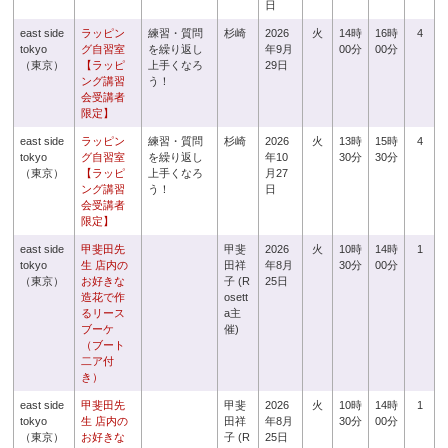
日
east side
ラッピン
練習・質問
杉崎
2026
火
14時
16時
4
tokyo
グ自習室
を繰り返し
年9月
00分
00分
（東京）
【ラッピ
上手くなろ
29日
ング講習
う！
会受講者
限定】
east side
ラッピン
練習・質問
杉崎
2026
火
13時
15時
4
tokyo
グ自習室
を繰り返し
年10
30分
30分
（東京）
【ラッピ
上手くなろ
月27
ング講習
う！
日
会受講者
限定】
east side
甲斐田先
甲斐
2026
火
10時
14時
1
tokyo
生 店内の
田祥
年8月
30分
00分
（東京）
お好きな
子 (R
25日
造花で作
osett
るリース
a主
ブーケ
催)
（ブート
二ア付
き）
east side
甲斐田先
甲斐
2026
火
10時
14時
1
tokyo
生 店内の
田祥
年8月
30分
00分
（東京）
お好きな
子 (R
25日