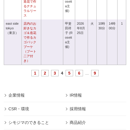
造花で作
osett
るナチュ
a主
ラルリー
催)
ス
east side
店内のお
甲斐
2026
火
10時
14時
1
tokyo
好きなカ
田祥
年8月
30分
00分
（東京）
ゴ＆造花
子 (R
25日
で作るカ
osett
ゴバック
a主
ブーケ
催)
（ブート
二ア付
き）
1
2
3
4
5
6
...
9
企業情報
IR情報
CSR・環境
採用情報
シモジマのできること
商品紹介