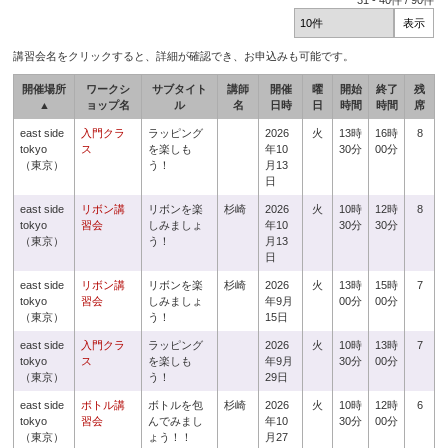
31
-
40
件 /
90
件
講習会名をクリックすると、詳細が確認でき、お申込みも可能です。
開催場所
ワークシ
サブタイト
講師
開催
曜
開始
終了
残
▲
ョップ名
ル
名
日時
日
時間
時間
席
east side
入門クラ
ラッピング
2026
火
13時
16時
8
tokyo
ス
を楽しも
年10
30分
00分
（東京）
う！
月13
日
east side
リボン講
リボンを楽
杉崎
2026
火
10時
12時
8
tokyo
習会
しみましょ
年10
30分
30分
（東京）
う！
月13
日
east side
リボン講
リボンを楽
杉崎
2026
火
13時
15時
7
tokyo
習会
しみましょ
年9月
00分
00分
（東京）
う！
15日
east side
入門クラ
ラッピング
2026
火
10時
13時
7
tokyo
ス
を楽しも
年9月
30分
00分
（東京）
う！
29日
east side
ボトル講
ボトルを包
杉崎
2026
火
10時
12時
6
tokyo
習会
んでみまし
年10
30分
00分
（東京）
ょう！！
月27