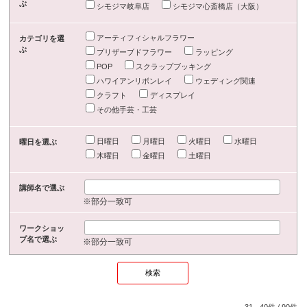
ぶ
シモジマ岐阜店
シモジマ心斎橋店（大阪）
アーティフィシャルフラワー
カテゴリを選
ぶ
プリザーブドフラワー
ラッピング
POP
スクラップブッキング
ハワイアンリボンレイ
ウェディング関連
クラフト
ディスプレイ
その他手芸・工芸
日曜日
月曜日
火曜日
水曜日
曜日を選ぶ
木曜日
金曜日
土曜日
講師名で選ぶ
※部分一致可
ワークショッ
プ名で選ぶ
※部分一致可