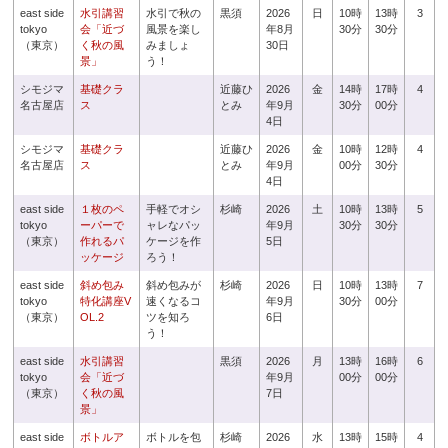
east side
水引講習
水引で秋の
黒須
2026
日
10時
13時
3
tokyo
会「近づ
風景を楽し
年8月
30分
30分
（東京）
く秋の風
みましょ
30日
景」
う！
シモジマ
基礎クラ
近藤ひ
2026
金
14時
17時
4
名古屋店
ス
とみ
年9月
30分
00分
4日
シモジマ
基礎クラ
近藤ひ
2026
金
10時
12時
4
名古屋店
ス
とみ
年9月
00分
30分
4日
east side
１枚のペ
手軽でオシ
杉崎
2026
土
10時
13時
5
tokyo
ーパーで
ャレなパッ
年9月
30分
30分
（東京）
作れるパ
ケージを作
5日
ッケージ
ろう！
east side
斜め包み
斜め包みが
杉崎
2026
日
10時
13時
7
tokyo
特化講座V
速くなるコ
年9月
30分
00分
（東京）
OL.2
ツを知ろ
6日
う！
east side
水引講習
黒須
2026
月
13時
16時
6
tokyo
会「近づ
年9月
00分
00分
（東京）
く秋の風
7日
景」
east side
ボトルア
ボトルを包
杉崎
2026
水
13時
15時
4