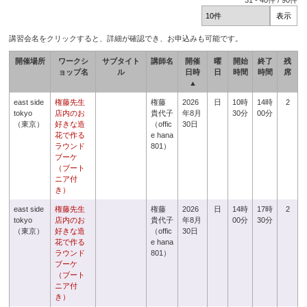
31
-
40
件 /
90
件
講習会名をクリックすると、詳細が確認でき、お申込みも可能です。
開催場所
ワークシ
サブタイト
講師名
開催
曜
開始
終了
残
ョップ名
ル
日時
日
時間
時間
席
▲
east side
権藤先生
権藤
2026
日
10時
14時
2
tokyo
店内のお
貴代子
年8月
30分
00分
（東京）
好きな造
（offic
30日
花で作る
e hana
ラウンド
801）
ブーケ
（ブート
ニア付
き）
east side
権藤先生
権藤
2026
日
14時
17時
2
tokyo
店内のお
貴代子
年8月
00分
30分
（東京）
好きな造
（offic
30日
花で作る
e hana
ラウンド
801）
ブーケ
（ブート
ニア付
き）