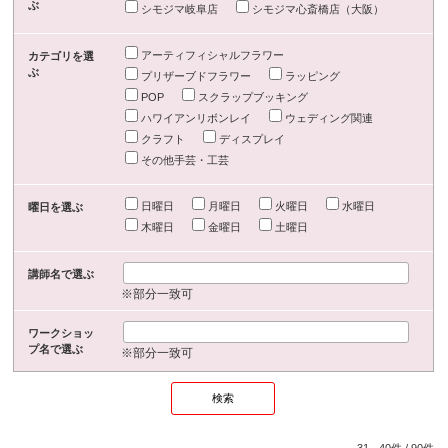
ぶ
シモジマ岐阜店
シモジマ心斎橋店（大阪）
アーティフィシャルフラワー
カテゴリを選
ぶ
プリザーブドフラワー
ラッピング
POP
スクラップブッキング
ハワイアンリボンレイ
ウェディング関連
クラフト
ディスプレイ
その他手芸・工芸
日曜日
月曜日
火曜日
水曜日
曜日を選ぶ
木曜日
金曜日
土曜日
講師名で選ぶ
※部分一致可
ワークショッ
プ名で選ぶ
※部分一致可