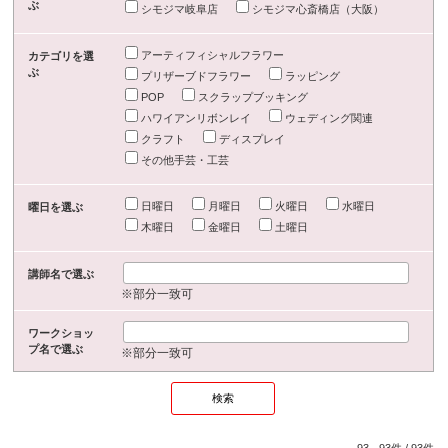
ぶ
シモジマ岐阜店
シモジマ心斎橋店（大阪）
アーティフィシャルフラワー
カテゴリを選
ぶ
プリザーブドフラワー
ラッピング
POP
スクラップブッキング
ハワイアンリボンレイ
ウェディング関連
クラフト
ディスプレイ
その他手芸・工芸
日曜日
月曜日
火曜日
水曜日
曜日を選ぶ
木曜日
金曜日
土曜日
講師名で選ぶ
※部分一致可
ワークショッ
プ名で選ぶ
※部分一致可