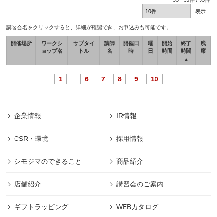
93
-
93
件 /
93
件
講習会名をクリックすると、詳細が確認でき、お申込みも可能です。
開催場所
ワークシ
サブタイ
講師
開催日
曜
開始
終了
残
ョップ名
トル
名
時
日
時間
時間
席
▲
1
...
6
7
8
9
10
企業情報
IR情報
CSR・環境
採用情報
シモジマのできること
商品紹介
店舗紹介
講習会のご案内
ギフトラッピング
WEBカタログ